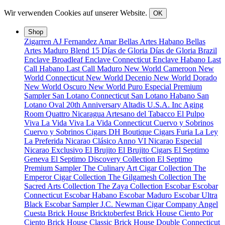
Wir verwenden Cookies auf unserer Website.
OK
Shop
Zigarren
AJ Fernandez
Amar
Bellas Artes Habano
Bellas
Artes Maduro
Blend 15
Días de Gloria
Días de Gloria Brazil
Enclave Broadleaf
Enclave Connecticut
Enclave Habano
Last
Call Habano
Last Call Maduro
New World Cameroon
New
World Connecticut
New World Decenio
New World Dorado
New World Oscuro
New World Puro Especial
Premium
Sampler
San Lotano Connecticut
San Lotano Habano
San
Lotano Oval
20th Anniversary
Altadis U.S.A. Inc
Aging
Room Quattro Nicaragua
Artesano del Tabacco
El Pulpo
Viva La Vida
Viva La Vida Connecticut
Cuervo y Sobrinos
Cuervo y Sobrinos Cigars
DH Boutique Cigars
Furia
La Ley
La Preferida
Nicarao Clásico Anno VI
Nicarao Especial
Nicarao Exclusivo
El Brujito
El Brujito Cigars
El Septimo
Geneva
El Septimo Discovery Collection
El Septimo
Premium Sampler
The Culinary Art Cigar Collection
The
Emperor Cigar Collection
The Gilgamesh Collection
The
Sacred Arts Collection
The Zaya Collection
Escobar
Escobar
Connecticut
Escobar Habano
Escobar Maduro
Escobar Ultra
Black
Escobar Sampler
J.C. Newman Cigar Company
Angel
Cuesta
Brick House Bricktoberfest
Brick House Ciento Por
Ciento
Brick House Classic
Brick House Double Connecticut