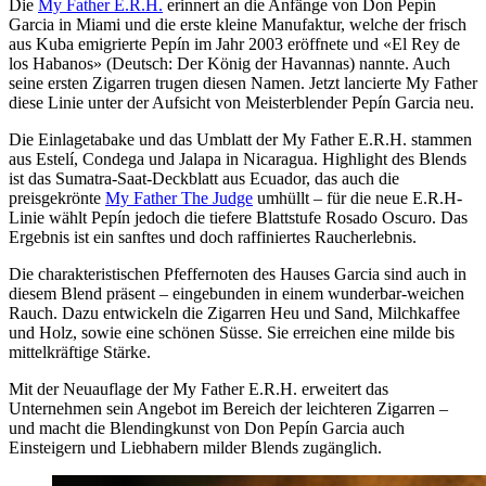
Die
My Father E.R.H.
erinnert an die Anfänge von Don Pepín
Garcia in Miami und die erste kleine Manufaktur, welche der frisch
aus Kuba emigrierte Pepín im Jahr 2003 eröffnete und «El Rey de
los Habanos» (Deutsch: Der König der Havannas) nannte. Auch
seine ersten Zigarren trugen diesen Namen. Jetzt lancierte My Father
diese Linie unter der Aufsicht von Meisterblender Pepín Garcia neu.
Die Einlagetabake und das Umblatt der My Father E.R.H. stammen
aus Estelí, Condega und Jalapa in Nicaragua. Highlight des Blends
ist das Sumatra-Saat-Deckblatt aus Ecuador, das auch die
preisgekrönte
My Father The Judge
umhüllt – für die neue E.R.H-
Linie wählt Pepín jedoch die tiefere Blattstufe Rosado Oscuro. Das
Ergebnis ist ein sanftes und doch raffiniertes Raucherlebnis.
Die charakteristischen Pfeffernoten des Hauses Garcia sind auch in
diesem Blend präsent – eingebunden in einem wunderbar-weichen
Rauch. Dazu entwickeln die Zigarren Heu und Sand, Milchkaffee
und Holz, sowie eine schönen Süsse. Sie erreichen eine milde bis
mittelkräftige Stärke.
Mit der Neuauflage der My Father E.R.H. erweitert das
Unternehmen sein Angebot im Bereich der leichteren Zigarren –
und macht die Blendingkunst von Don Pepín Garcia auch
Einsteigern und Liebhabern milder Blends zugänglich.