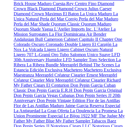
Brick House Maduro
Cuesta-Rey Centro Fino
Diamond
Crown Black Diamond
Diamond Crown Julius Caeser
Diamond Crown Maximus
El Baton
La Unica Maduro
La
Unica Natural
Perla del Mar Corojo
Perla del Mar Maduro
Perla del Mar Shade
Quorum Classic
Quorum Maduro
Quorum Shade
Yagua
L'Atelier Imports Inc.
L'Atelier
La
Mission
Surrogates
La Flor Dominicana
Air Bender
Andalusian Bull
Cameroon Cabinet
Capitulo II
Chapter One
Colorado Oscuro
Coronado
Double Ligero
El Carajón
La
Nox
La Volcada
Ligero
Ligero Cabinet Oscuro Natural
Ligero 707
L-Granú
Oro Tubo
Salomon Unico
Suave
LFD
30th Anniversary Humidor
LFD Sampler Toro Selection
La
Ribera
La Ribera Bundle
Meerapfel
Behind The Scenes
La
Estancia Edición Exclusiva
Machetero
Machetero Exclusiva
Maestranza
Meerapfel Créateur Cigarier Ernest
Meerapfel
Créateur Cigarier Meir
Meerapfel Créateur Cigarier Richard
My Father Cigars
El Centurion
Don Pepin Garcia Cuban
Classic
Don Pepin Garcia E.R.H
Don Pepin Garcia Original
Don Pepin Garcia Vegas Cubanas
Don Pepin Series JJ 20th
Anniversary
Don Pepin Vintage Edition
Flor de las Antillas
Flor de Las Antillas Maduro
Jaime Garcia Reserva Especial
La Antiguedad
La Gran Oferta
La Opulencia
La Promesa
La
Union Prominente Especial
Le Bijou 1922
MF The Judge
My
Father
My Father Blue
My Father Sampler
Tabacos Baez
Don Pepin Series JJ
Notorious Cigars LLC
Notorious Cigars