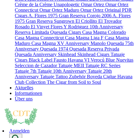
Crème de la Crème
Unapologetic
Omar Ortez
Omar Ortez
Connecticut
Omar Ortez Maduro
Omar Ortez Original
PDR
Cigars
A. Flores 1975 Gran Reserva Corojo 2006
A. Flores
1975 Gran Reserva Sungrown
El Criollito
El Trovador
Rosado
El Vinyet
Flores Y Rodriguez 10th Anniversary
Reserva Limitada
Quesada Cigars
Casa Magna Colorado
Casa Magna Connecticut
Casa Magna Liga F
Casa Magna
Maduro
Casa Magna XV Anniversary
Manolo Quesada 75th
Anniversary
Quesada 1974
Quesada Reserva Privada
Quesada Anniversary
Skinhead
Skinhead Cigars
Tatuaje
Cigars
Black Label
Fausto
Havana VI Verocú Blue
Nuevitas
Seleccion de Cazador
Tatuaje MEII
Tatuaje RC Series
Tatuaje 7th
Tatuaje 10th Anniversary
Tatuaje 20th
Anniversary
Tatuaje Tattoo
Zubehör
Boveda
Ciglue
Havana
Club Collection
The Cigar from Soil to Soul
Aktuelles
Informationen
Über uns
Anmelden