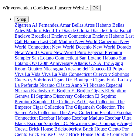
Wir verwenden Cookies auf unserer Website.
OK
Shop
Zigarren
AJ Fernandez
Amar
Bellas Artes Habano
Bellas
Artes Maduro
Blend 15
Días de Gloria
Días de Gloria Brazil
Enclave Broadleaf
Enclave Connecticut
Enclave Habano
Last
Call Habano
Last Call Maduro
New World Cameroon
New
World Connecticut
New World Decenio
New World Dorado
New World Oscuro
New World Puro Especial
Premium
Sampler
San Lotano Connecticut
San Lotano Habano
San
Lotano Oval
20th Anniversary
Altadis U.S.A. Inc
Aging
Room Quattro Nicaragua
Artesano del Tabacco
El Pulpo
Viva La Vida
Viva La Vida Connecticut
Cuervo y Sobrinos
Cuervo y Sobrinos Cigars
DH Boutique Cigars
Furia
La Ley
La Preferida
Nicarao Clásico Anno VI
Nicarao Especial
Nicarao Exclusivo
El Brujito
El Brujito Cigars
El Septimo
Geneva
El Septimo Discovery Collection
El Septimo
Premium Sampler
The Culinary Art Cigar Collection
The
Emperor Cigar Collection
The Gilgamesh Collection
The
Sacred Arts Collection
The Zaya Collection
Escobar
Escobar
Connecticut
Escobar Habano
Escobar Maduro
Escobar Ultra
Black
Escobar Sampler
J.C. Newman Cigar Company
Angel
Cuesta
Brick House Bricktoberfest
Brick House Ciento Por
Ciento
Brick House Classic
Brick House Double Connecticut