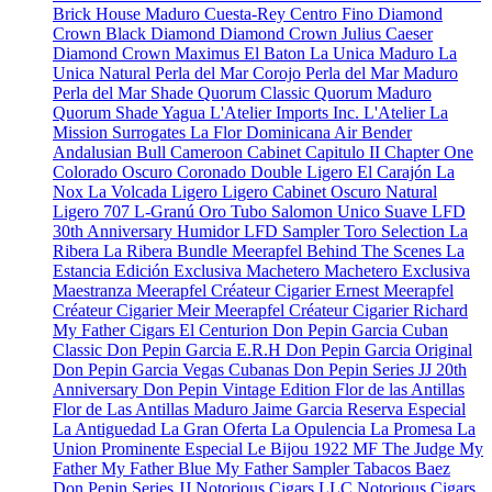
Brick House Maduro
Cuesta-Rey Centro Fino
Diamond
Crown Black Diamond
Diamond Crown Julius Caeser
Diamond Crown Maximus
El Baton
La Unica Maduro
La
Unica Natural
Perla del Mar Corojo
Perla del Mar Maduro
Perla del Mar Shade
Quorum Classic
Quorum Maduro
Quorum Shade
Yagua
L'Atelier Imports Inc.
L'Atelier
La
Mission
Surrogates
La Flor Dominicana
Air Bender
Andalusian Bull
Cameroon Cabinet
Capitulo II
Chapter One
Colorado Oscuro
Coronado
Double Ligero
El Carajón
La
Nox
La Volcada
Ligero
Ligero Cabinet Oscuro Natural
Ligero 707
L-Granú
Oro Tubo
Salomon Unico
Suave
LFD
30th Anniversary Humidor
LFD Sampler Toro Selection
La
Ribera
La Ribera Bundle
Meerapfel
Behind The Scenes
La
Estancia Edición Exclusiva
Machetero
Machetero Exclusiva
Maestranza
Meerapfel Créateur Cigarier Ernest
Meerapfel
Créateur Cigarier Meir
Meerapfel Créateur Cigarier Richard
My Father Cigars
El Centurion
Don Pepin Garcia Cuban
Classic
Don Pepin Garcia E.R.H
Don Pepin Garcia Original
Don Pepin Garcia Vegas Cubanas
Don Pepin Series JJ 20th
Anniversary
Don Pepin Vintage Edition
Flor de las Antillas
Flor de Las Antillas Maduro
Jaime Garcia Reserva Especial
La Antiguedad
La Gran Oferta
La Opulencia
La Promesa
La
Union Prominente Especial
Le Bijou 1922
MF The Judge
My
Father
My Father Blue
My Father Sampler
Tabacos Baez
Don Pepin Series JJ
Notorious Cigars LLC
Notorious Cigars