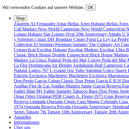
Wir verwenden Cookies auf unserer Website.
OK
Shop
Zigarren
AJ Fernandez
Amar
Bellas Artes Habano
Bellas Arte
Call Maduro
New World Cameroon
New World Connecticut
N
Lotano Habano
San Lotano Oval
20th Anniversary
Altadis U.
y Sobrinos Cigars
DH Boutique Cigars
Furia
La Ley
La Prefe
Collection
El Septimo Premium Sampler
The Culinary Art Ciga
Connecticut
Escobar Habano
Escobar Maduro
Escobar Ultra 
Classic
Brick House Double Connecticut
Brick House Madur
Maduro
La Unica Natural
Perla del Mar Corojo
Perla del Mar
La Flor Dominicana
Air Bender
Andalusian Bull
Cameroon Ca
Natural
Ligero 707
L-Granú
Oro Tubo
Salomon Unico
Suave
Edición Exclusiva
Machetero
Machetero Exclusiva
Maestranz
Don Pepin Garcia Cuban Classic
Don Pepin Garcia E.R.H
Don
Antillas
Flor de Las Antillas Maduro
Jaime Garcia Reserva Esp
Father Blue
My Father Sampler
Tabacos Baez
Don Pepin Serie
Omar Ortez Original
PDR Cigars
A. Flores 1975 Gran Reserv
Reserva Limitada
Quesada Cigars
Casa Magna Colorado
Casa
1974
Quesada Reserva Privada
Quesada Anniversary
Skinhea
Series
Tatuaje 7th
Tatuaje 10th Anniversary
Tatuaje 20th Anni
Aktuelles
Informationen
Über uns