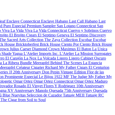
leaf
Enclave Connecticut
Enclave Habano
Last Call Habano
Last
d Puro Especial
Premium Sampler
San Lotano Connecticut
San
o
Viva La Vida
Viva La Vida Connecticut
Cuervo y Sobrinos
Cuervo
rujito
El Brujito Cigars
El Septimo Geneva
El Septimo Discovery
The Sacred Arts Collection
The Zaya Collection
Escobar
Escobar
ck House Bricktoberfest
Brick House Ciento Por Ciento
Brick House
rown Julius Caeser
Diamond Crown Maximus
El Baton
La Unica
 Shade
Yagua
L'Atelier Imports Inc.
L'Atelier
La Mission
Surrogates
ero
El Carajón
La Nox
La Volcada
Ligero
Ligero Cabinet Oscuro
ra
La Ribera Bundle
Meerapfel
Behind The Scenes
La Estancia
Meerapfel Créateur Cigarier Richard
My Father Cigars
El Centurion
eries JJ 20th Anniversary
Don Pepin Vintage Edition
Flor de las
on Prominente Especial
Le Bijou 1922
MF The Judge
My Father
My
ologetic
Omar Ortez
Omar Ortez Connecticut
Omar Ortez Maduro
Trovador Rosado
El Vinyet
Flores Y Rodriguez 10th Anniversary
gna XV Anniversary
Manolo Quesada 75th Anniversary
Quesada
ú Blue
Nuevitas
Seleccion de Cazador
Tatuaje MEII
Tatuaje RC
n
The Cigar from Soil to Soul