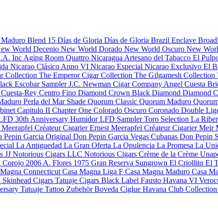
s Maduro
Blend 15
Días de Gloria
Días de Gloria Brazil
Enclave Broad
ew World Decenio
New World Dorado
New World Oscuro
New Worl
S.A. Inc
Aging Room Quattro Nicaragua
Artesano del Tabacco
El Pulp
rida
Nicarao Clásico Anno VI
Nicarao Especial
Nicarao Exclusivo
El B
r Collection
The Emperor Cigar Collection
The Gilgamesh Collection
Black
Escobar Sampler
J.C. Newman Cigar Company
Angel Cuesta
Bri
o
Cuesta-Rey Centro Fino
Diamond Crown Black Diamond
Diamond C
 Maduro
Perla del Mar Shade
Quorum Classic
Quorum Maduro
Quorum
binet
Capitulo II
Chapter One
Colorado Oscuro
Coronado
Double Lig
LFD 30th Anniversary Humidor
LFD Sampler Toro Selection
La Ribe
a
Meerapfel Créateur Cigarier Ernest
Meerapfel Créateur Cigarier Meir
 Pepin Garcia Original
Don Pepin Garcia Vegas Cubanas
Don Pepin S
ecial
La Antiguedad
La Gran Oferta
La Opulencia
La Promesa
La Uni
s JJ
Notorious Cigars LLC
Notorious Cigars
Crème de la Crème
Unap
a Corojo 2006
A. Flores 1975 Gran Reserva Sungrown
El Criollito
El 
 Magna Connecticut
Casa Magna Liga F
Casa Magna Maduro
Casa Ma
d
Skinhead Cigars
Tatuaje Cigars
Black Label
Fausto
Havana VI Veroc
versary
Tatuaje Tattoo
Zubehör
Boveda
Ciglue
Havana Club Collectio