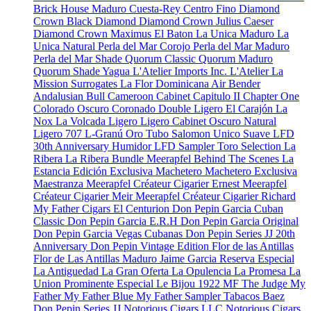
Brick House Maduro
Cuesta-Rey Centro Fino
Diamond
Crown Black Diamond
Diamond Crown Julius Caeser
Diamond Crown Maximus
El Baton
La Unica Maduro
La
Unica Natural
Perla del Mar Corojo
Perla del Mar Maduro
Perla del Mar Shade
Quorum Classic
Quorum Maduro
Quorum Shade
Yagua
L'Atelier Imports Inc.
L'Atelier
La
Mission
Surrogates
La Flor Dominicana
Air Bender
Andalusian Bull
Cameroon Cabinet
Capitulo II
Chapter One
Colorado Oscuro
Coronado
Double Ligero
El Carajón
La
Nox
La Volcada
Ligero
Ligero Cabinet Oscuro Natural
Ligero 707
L-Granú
Oro Tubo
Salomon Unico
Suave
LFD
30th Anniversary Humidor
LFD Sampler Toro Selection
La
Ribera
La Ribera Bundle
Meerapfel
Behind The Scenes
La
Estancia Edición Exclusiva
Machetero
Machetero Exclusiva
Maestranza
Meerapfel Créateur Cigarier Ernest
Meerapfel
Créateur Cigarier Meir
Meerapfel Créateur Cigarier Richard
My Father Cigars
El Centurion
Don Pepin Garcia Cuban
Classic
Don Pepin Garcia E.R.H
Don Pepin Garcia Original
Don Pepin Garcia Vegas Cubanas
Don Pepin Series JJ 20th
Anniversary
Don Pepin Vintage Edition
Flor de las Antillas
Flor de Las Antillas Maduro
Jaime Garcia Reserva Especial
La Antiguedad
La Gran Oferta
La Opulencia
La Promesa
La
Union Prominente Especial
Le Bijou 1922
MF The Judge
My
Father
My Father Blue
My Father Sampler
Tabacos Baez
Don Pepin Series JJ
Notorious Cigars LLC
Notorious Cigars