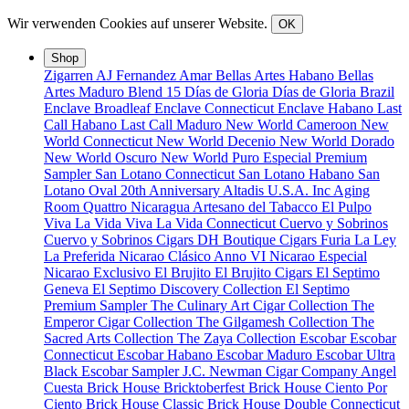
Wir verwenden Cookies auf unserer Website.
OK
Shop
Zigarren
AJ Fernandez
Amar
Bellas Artes Habano
Bellas
Artes Maduro
Blend 15
Días de Gloria
Días de Gloria Brazil
Enclave Broadleaf
Enclave Connecticut
Enclave Habano
Last
Call Habano
Last Call Maduro
New World Cameroon
New
World Connecticut
New World Decenio
New World Dorado
New World Oscuro
New World Puro Especial
Premium
Sampler
San Lotano Connecticut
San Lotano Habano
San
Lotano Oval
20th Anniversary
Altadis U.S.A. Inc
Aging
Room Quattro Nicaragua
Artesano del Tabacco
El Pulpo
Viva La Vida
Viva La Vida Connecticut
Cuervo y Sobrinos
Cuervo y Sobrinos Cigars
DH Boutique Cigars
Furia
La Ley
La Preferida
Nicarao Clásico Anno VI
Nicarao Especial
Nicarao Exclusivo
El Brujito
El Brujito Cigars
El Septimo
Geneva
El Septimo Discovery Collection
El Septimo
Premium Sampler
The Culinary Art Cigar Collection
The
Emperor Cigar Collection
The Gilgamesh Collection
The
Sacred Arts Collection
The Zaya Collection
Escobar
Escobar
Connecticut
Escobar Habano
Escobar Maduro
Escobar Ultra
Black
Escobar Sampler
J.C. Newman Cigar Company
Angel
Cuesta
Brick House Bricktoberfest
Brick House Ciento Por
Ciento
Brick House Classic
Brick House Double Connecticut