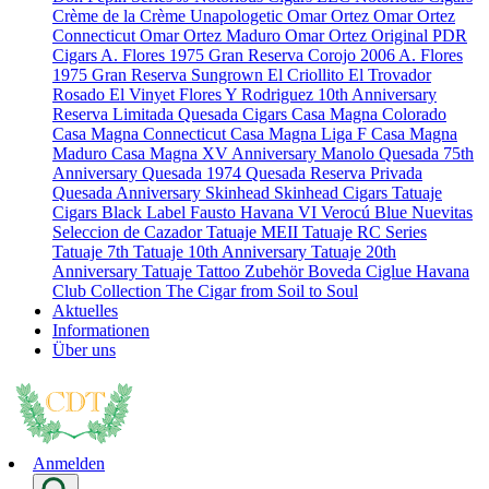
Crème de la Crème
Unapologetic
Omar Ortez
Omar Ortez
Connecticut
Omar Ortez Maduro
Omar Ortez Original
PDR
Cigars
A. Flores 1975 Gran Reserva Corojo 2006
A. Flores
1975 Gran Reserva Sungrown
El Criollito
El Trovador
Rosado
El Vinyet
Flores Y Rodriguez 10th Anniversary
Reserva Limitada
Quesada Cigars
Casa Magna Colorado
Casa Magna Connecticut
Casa Magna Liga F
Casa Magna
Maduro
Casa Magna XV Anniversary
Manolo Quesada 75th
Anniversary
Quesada 1974
Quesada Reserva Privada
Quesada Anniversary
Skinhead
Skinhead Cigars
Tatuaje
Cigars
Black Label
Fausto
Havana VI Verocú Blue
Nuevitas
Seleccion de Cazador
Tatuaje MEII
Tatuaje RC Series
Tatuaje 7th
Tatuaje 10th Anniversary
Tatuaje 20th
Anniversary
Tatuaje Tattoo
Zubehör
Boveda
Ciglue
Havana
Club Collection
The Cigar from Soil to Soul
Aktuelles
Informationen
Über uns
Anmelden