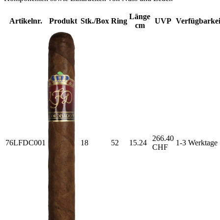
Länge
Artikelnr.
Produkt
Stk./Box
Ring
UVP
Verfügbarkei
cm
266.40
76LFDC001
18
52
15.24
1-3 Werktage
CHF