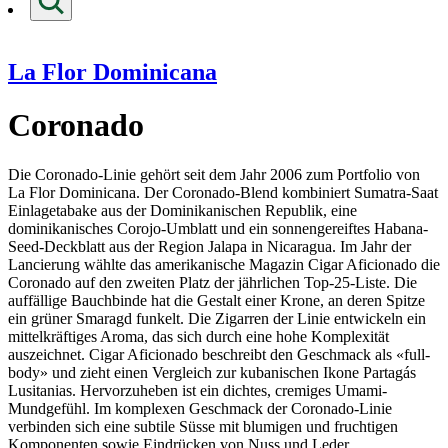
La Flor Dominicana
Coronado
Die Coronado-Linie gehört seit dem Jahr 2006 zum Portfolio von
La Flor Dominicana. Der Coronado-Blend kombiniert Sumatra-Saat
Einlagetabake aus der Dominikanischen Republik, eine
dominikanisches Corojo-Umblatt und ein sonnengereiftes Habana-
Seed-Deckblatt aus der Region Jalapa in Nicaragua. Im Jahr der
Lancierung wählte das amerikanische Magazin Cigar Aficionado die
Coronado auf den zweiten Platz der jährlichen Top-25-Liste. Die
auffällige Bauchbinde hat die Gestalt einer Krone, an deren Spitze
ein grüner Smaragd funkelt. Die Zigarren der Linie entwickeln ein
mittelkräftiges Aroma, das sich durch eine hohe Komplexität
auszeichnet. Cigar Aficionado beschreibt den Geschmack als «full-
body» und zieht einen Vergleich zur kubanischen Ikone Partagás
Lusitanias. Hervorzuheben ist ein dichtes, cremiges Umami-
Mundgefühl. Im komplexen Geschmack der Coronado-Linie
verbinden sich eine subtile Süsse mit blumigen und fruchtigen
Komponenten sowie Eindrücken von Nuss und Leder.