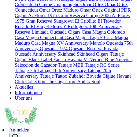
Crème de la Crème
Unapologetic
Omar Ortez
Omar Ortez
Connecticut
Omar Ortez Maduro
Omar Ortez Original
PDR
Cigars
A. Flores 1975 Gran Reserva Corojo 2006
A. Flores
1975 Gran Reserva Sungrown
El Criollito
El Trovador
Rosado
El Vinyet
Flores Y Rodriguez 10th Anniversary
Reserva Limitada
Quesada Cigars
Casa Magna Colorado
Casa Magna Connecticut
Casa Magna Liga F
Casa Magna
Maduro
Casa Magna XV Anniversary
Manolo Quesada 75th
Anniversary
Quesada 1974
Quesada Reserva Privada
Quesada Anniversary
Skinhead
Skinhead Cigars
Tatuaje
Cigars
Black Label
Fausto
Havana VI Verocú Blue
Nuevitas
Seleccion de Cazador
Tatuaje MEII
Tatuaje RC Series
Tatuaje 7th
Tatuaje 10th Anniversary
Tatuaje 20th
Anniversary
Tatuaje Tattoo
Zubehör
Boveda
Ciglue
Havana
Club Collection
The Cigar from Soil to Soul
Aktuelles
Informationen
Über uns
Anmelden