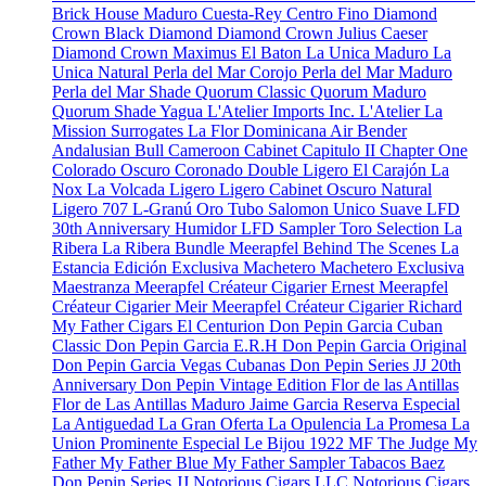
Brick House Maduro
Cuesta-Rey Centro Fino
Diamond
Crown Black Diamond
Diamond Crown Julius Caeser
Diamond Crown Maximus
El Baton
La Unica Maduro
La
Unica Natural
Perla del Mar Corojo
Perla del Mar Maduro
Perla del Mar Shade
Quorum Classic
Quorum Maduro
Quorum Shade
Yagua
L'Atelier Imports Inc.
L'Atelier
La
Mission
Surrogates
La Flor Dominicana
Air Bender
Andalusian Bull
Cameroon Cabinet
Capitulo II
Chapter One
Colorado Oscuro
Coronado
Double Ligero
El Carajón
La
Nox
La Volcada
Ligero
Ligero Cabinet Oscuro Natural
Ligero 707
L-Granú
Oro Tubo
Salomon Unico
Suave
LFD
30th Anniversary Humidor
LFD Sampler Toro Selection
La
Ribera
La Ribera Bundle
Meerapfel
Behind The Scenes
La
Estancia Edición Exclusiva
Machetero
Machetero Exclusiva
Maestranza
Meerapfel Créateur Cigarier Ernest
Meerapfel
Créateur Cigarier Meir
Meerapfel Créateur Cigarier Richard
My Father Cigars
El Centurion
Don Pepin Garcia Cuban
Classic
Don Pepin Garcia E.R.H
Don Pepin Garcia Original
Don Pepin Garcia Vegas Cubanas
Don Pepin Series JJ 20th
Anniversary
Don Pepin Vintage Edition
Flor de las Antillas
Flor de Las Antillas Maduro
Jaime Garcia Reserva Especial
La Antiguedad
La Gran Oferta
La Opulencia
La Promesa
La
Union Prominente Especial
Le Bijou 1922
MF The Judge
My
Father
My Father Blue
My Father Sampler
Tabacos Baez
Don Pepin Series JJ
Notorious Cigars LLC
Notorious Cigars