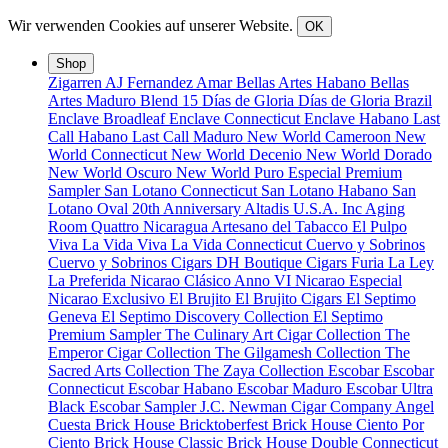
Wir verwenden Cookies auf unserer Website.
OK
Shop
Zigarren
AJ Fernandez
Amar
Bellas Artes Habano
Bellas
Artes Maduro
Blend 15
Días de Gloria
Días de Gloria Brazil
Enclave Broadleaf
Enclave Connecticut
Enclave Habano
Last
Call Habano
Last Call Maduro
New World Cameroon
New
World Connecticut
New World Decenio
New World Dorado
New World Oscuro
New World Puro Especial
Premium
Sampler
San Lotano Connecticut
San Lotano Habano
San
Lotano Oval
20th Anniversary
Altadis U.S.A. Inc
Aging
Room Quattro Nicaragua
Artesano del Tabacco
El Pulpo
Viva La Vida
Viva La Vida Connecticut
Cuervo y Sobrinos
Cuervo y Sobrinos Cigars
DH Boutique Cigars
Furia
La Ley
La Preferida
Nicarao Clásico Anno VI
Nicarao Especial
Nicarao Exclusivo
El Brujito
El Brujito Cigars
El Septimo
Geneva
El Septimo Discovery Collection
El Septimo
Premium Sampler
The Culinary Art Cigar Collection
The
Emperor Cigar Collection
The Gilgamesh Collection
The
Sacred Arts Collection
The Zaya Collection
Escobar
Escobar
Connecticut
Escobar Habano
Escobar Maduro
Escobar Ultra
Black
Escobar Sampler
J.C. Newman Cigar Company
Angel
Cuesta
Brick House Bricktoberfest
Brick House Ciento Por
Ciento
Brick House Classic
Brick House Double Connecticut