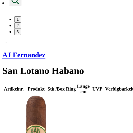
1
2
3
‹
›
AJ Fernandez
San Lotano Habano
Länge
Artikelnr.
Produkt
Stk./Box
Ring
UVP
Verfügbarkei
cm