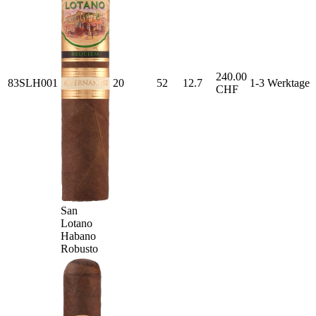
240.00
83SLH001
20
52
12.7
1-3 Werktage
CHF
San
Lotano
Habano
Robusto