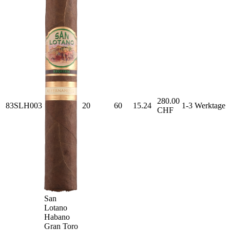
280.00
83SLH003
20
60
15.24
1-3 Werktage
CHF
San
Lotano
Habano
Gran Toro