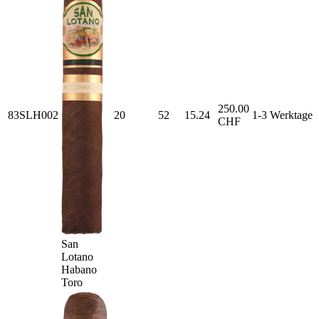
250.00
83SLH002
20
52
15.24
1-3 Werktage
CHF
San
Lotano
Habano
Toro