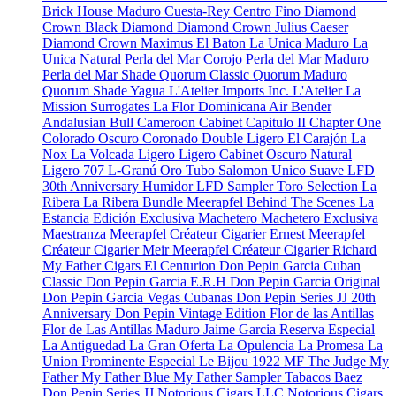
Brick House Maduro
Cuesta-Rey Centro Fino
Diamond
Crown Black Diamond
Diamond Crown Julius Caeser
Diamond Crown Maximus
El Baton
La Unica Maduro
La
Unica Natural
Perla del Mar Corojo
Perla del Mar Maduro
Perla del Mar Shade
Quorum Classic
Quorum Maduro
Quorum Shade
Yagua
L'Atelier Imports Inc.
L'Atelier
La
Mission
Surrogates
La Flor Dominicana
Air Bender
Andalusian Bull
Cameroon Cabinet
Capitulo II
Chapter One
Colorado Oscuro
Coronado
Double Ligero
El Carajón
La
Nox
La Volcada
Ligero
Ligero Cabinet Oscuro Natural
Ligero 707
L-Granú
Oro Tubo
Salomon Unico
Suave
LFD
30th Anniversary Humidor
LFD Sampler Toro Selection
La
Ribera
La Ribera Bundle
Meerapfel
Behind The Scenes
La
Estancia Edición Exclusiva
Machetero
Machetero Exclusiva
Maestranza
Meerapfel Créateur Cigarier Ernest
Meerapfel
Créateur Cigarier Meir
Meerapfel Créateur Cigarier Richard
My Father Cigars
El Centurion
Don Pepin Garcia Cuban
Classic
Don Pepin Garcia E.R.H
Don Pepin Garcia Original
Don Pepin Garcia Vegas Cubanas
Don Pepin Series JJ 20th
Anniversary
Don Pepin Vintage Edition
Flor de las Antillas
Flor de Las Antillas Maduro
Jaime Garcia Reserva Especial
La Antiguedad
La Gran Oferta
La Opulencia
La Promesa
La
Union Prominente Especial
Le Bijou 1922
MF The Judge
My
Father
My Father Blue
My Father Sampler
Tabacos Baez
Don Pepin Series JJ
Notorious Cigars LLC
Notorious Cigars