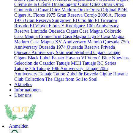
Crème de la Crème
Unapologetic
Omar Ortez
Omar Ortez
Connecticut
Omar Ortez Maduro
Omar Ortez Original
PDR
Cigars
A. Flores 1975 Gran Reserva Corojo 2006
A. Flores
1975 Gran Reserva Sungrown
El Criollito
El Trovador
Rosado
El Vinyet
Flores Y Rodriguez 10th Anniversary
Reserva Limitada
Quesada Cigars
Casa Magna Colorado
Casa Magna Connecticut
Casa Magna Liga F
Casa Magna
Maduro
Casa Magna XV Anniversary
Manolo Quesada 75th
Anniversary
Quesada 1974
Quesada Reserva Privada
Quesada Anniversary
Skinhead
Skinhead Cigars
Tatuaje
Cigars
Black Label
Fausto
Havana VI Verocú Blue
Nuevitas
Seleccion de Cazador
Tatuaje MEII
Tatuaje RC Series
Tatuaje 7th
Tatuaje 10th Anniversary
Tatuaje 20th
Anniversary
Tatuaje Tattoo
Zubehör
Boveda
Ciglue
Havana
Club Collection
The Cigar from Soil to Soul
Aktuelles
Informationen
Über uns
Anmelden