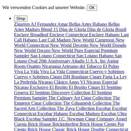
Wir verwenden Cookies auf unserer Website.
OK
Shop
Zigarren
AJ Fernandez
Amar
Bellas Artes Habano
Bellas
Artes Maduro
Blend 15
Días de Gloria
Días de Gloria Brazil
Enclave Broadleaf
Enclave Connecticut
Enclave Habano
Last
Call Habano
Last Call Maduro
New World Cameroon
New
World Connecticut
New World Decenio
New World Dorado
New World Oscuro
New World Puro Especial
Premium
Sampler
San Lotano Connecticut
San Lotano Habano
San
Lotano Oval
20th Anniversary
Altadis U.S.A. Inc
Aging
Room Quattro Nicaragua
Artesano del Tabacco
El Pulpo
Viva La Vida
Viva La Vida Connecticut
Cuervo y Sobrinos
Cuervo y Sobrinos Cigars
DH Boutique Cigars
Furia
La Ley
La Preferida
Nicarao Clásico Anno VI
Nicarao Especial
Nicarao Exclusivo
El Brujito
El Brujito Cigars
El Septimo
Geneva
El Septimo Discovery Collection
El Septimo
Premium Sampler
The Culinary Art Cigar Collection
The
Emperor Cigar Collection
The Gilgamesh Collection
The
Sacred Arts Collection
The Zaya Collection
Escobar
Escobar
Connecticut
Escobar Habano
Escobar Maduro
Escobar Ultra
Black
Escobar Sampler
J.C. Newman Cigar Company
Angel
Cuesta
Brick House Bricktoberfest
Brick House Ciento Por
Ciento
Brick House Classic
Brick House Double Connecticut