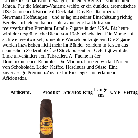
Tabake aus kubanischem Saatgut, mit einer Reifezeit von mehreren
Jahren. Für die Maduro-Variante wählte er ein dunkles, aromatisches
US-Connecticut-Broadleaf Deckblatt. Das Resultat übertraf
Newmans Hoffnungen – und er lag mit seiner Einschätzung richtig.
Bereits nach einem halben Jahr avancierte La Unica zur
meistverkauften Premium-Bundle-Zigarre in den USA. Bis heute
wird der ursprüngliche Blend von 1986 beibehalten. Die Marke hat
sich weiterentwickelt, ohne ihre Wurzeln aufzugeben: Die Zigarren
werden inzwischen nicht mehr im Bündel, sondern in Kisten aus
spanischem Zedernholz à 20 Stück präsentiert. Gefertigt wird die
Linie unverändert von Tabacalera A. Fuente in der
Dominikanischen Republik. Die Maduro-Linie entwickelt Noten
von Schokolade, Leder, Kaffee, Haselnuss und Süsse. Eine
zuverlässige Premium-Zigarre für Einsteiger und erfahrene
Aficionados.
Länge
Artikelnr.
Produkt
Stk./Box
Ring
UVP
Verfüg
cm