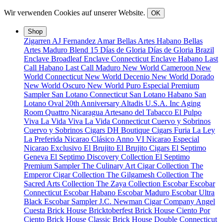
Wir verwenden Cookies auf unserer Website.
OK
Shop
Zigarren
AJ Fernandez
Amar
Bellas Artes Habano
Bellas
Artes Maduro
Blend 15
Días de Gloria
Días de Gloria Brazil
Enclave Broadleaf
Enclave Connecticut
Enclave Habano
Last
Call Habano
Last Call Maduro
New World Cameroon
New
World Connecticut
New World Decenio
New World Dorado
New World Oscuro
New World Puro Especial
Premium
Sampler
San Lotano Connecticut
San Lotano Habano
San
Lotano Oval
20th Anniversary
Altadis U.S.A. Inc
Aging
Room Quattro Nicaragua
Artesano del Tabacco
El Pulpo
Viva La Vida
Viva La Vida Connecticut
Cuervo y Sobrinos
Cuervo y Sobrinos Cigars
DH Boutique Cigars
Furia
La Ley
La Preferida
Nicarao Clásico Anno VI
Nicarao Especial
Nicarao Exclusivo
El Brujito
El Brujito Cigars
El Septimo
Geneva
El Septimo Discovery Collection
El Septimo
Premium Sampler
The Culinary Art Cigar Collection
The
Emperor Cigar Collection
The Gilgamesh Collection
The
Sacred Arts Collection
The Zaya Collection
Escobar
Escobar
Connecticut
Escobar Habano
Escobar Maduro
Escobar Ultra
Black
Escobar Sampler
J.C. Newman Cigar Company
Angel
Cuesta
Brick House Bricktoberfest
Brick House Ciento Por
Ciento
Brick House Classic
Brick House Double Connecticut