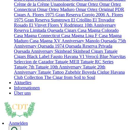
Crème de la Crème
Unapologetic
Omar Ortez
Omar Ortez
Connecticut
Omar Ortez Maduro
Omar Ortez Original
PDR
Cigars
A. Flores 1975 Gran Reserva Corojo 2006
A. Flores
1975 Gran Reserva Sungrown
El Criollito
El Trovador
Rosado
El Vinyet
Flores Y Rodriguez 10th Anniversary
Reserva Limitada
Quesada Cigars
Casa Magna Colorado
Casa Magna Connecticut
Casa Magna Liga F
Casa Magna
Maduro
Casa Magna XV Anniversary
Manolo Quesada 75th
Anniversary
Quesada 1974
Quesada Reserva Privada
Quesada Anniversary
Skinhead
Skinhead Cigars
Tatuaje
Cigars
Black Label
Fausto
Havana VI Verocú Blue
Nuevitas
Seleccion de Cazador
Tatuaje MEII
Tatuaje RC Series
Tatuaje 7th
Tatuaje 10th Anniversary
Tatuaje 20th
Anniversary
Tatuaje Tattoo
Zubehör
Boveda
Ciglue
Havana
Club Collection
The Cigar from Soil to Soul
Aktuelles
Informationen
Über uns
Anmelden