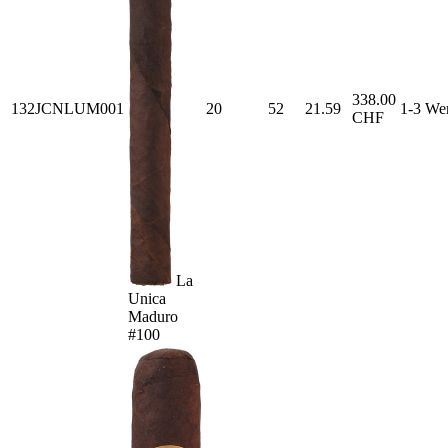
338.00
132JCNLUM001
20
52
21.59
1-3 We
CHF
La
Unica
Maduro
#100