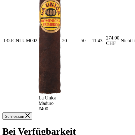
274.00
132JCNLUM002
20
50
11.43
Nicht l
CHF
La Unica
Maduro
#400
Schliessen
Bei Verfügbarkeit