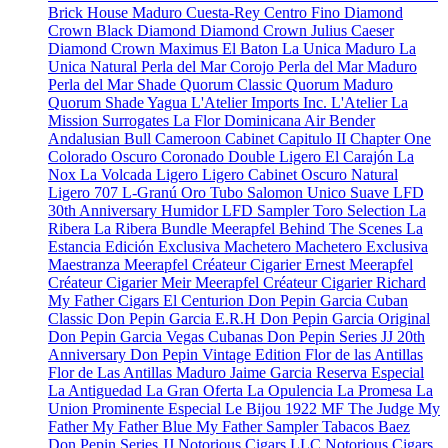
Brick House Maduro
Cuesta-Rey Centro Fino
Diamond
Crown Black Diamond
Diamond Crown Julius Caeser
Diamond Crown Maximus
El Baton
La Unica Maduro
La
Unica Natural
Perla del Mar Corojo
Perla del Mar Maduro
Perla del Mar Shade
Quorum Classic
Quorum Maduro
Quorum Shade
Yagua
L'Atelier Imports Inc.
L'Atelier
La
Mission
Surrogates
La Flor Dominicana
Air Bender
Andalusian Bull
Cameroon Cabinet
Capitulo II
Chapter One
Colorado Oscuro
Coronado
Double Ligero
El Carajón
La
Nox
La Volcada
Ligero
Ligero Cabinet Oscuro Natural
Ligero 707
L-Granú
Oro Tubo
Salomon Unico
Suave
LFD
30th Anniversary Humidor
LFD Sampler Toro Selection
La
Ribera
La Ribera Bundle
Meerapfel
Behind The Scenes
La
Estancia Edición Exclusiva
Machetero
Machetero Exclusiva
Maestranza
Meerapfel Créateur Cigarier Ernest
Meerapfel
Créateur Cigarier Meir
Meerapfel Créateur Cigarier Richard
My Father Cigars
El Centurion
Don Pepin Garcia Cuban
Classic
Don Pepin Garcia E.R.H
Don Pepin Garcia Original
Don Pepin Garcia Vegas Cubanas
Don Pepin Series JJ 20th
Anniversary
Don Pepin Vintage Edition
Flor de las Antillas
Flor de Las Antillas Maduro
Jaime Garcia Reserva Especial
La Antiguedad
La Gran Oferta
La Opulencia
La Promesa
La
Union Prominente Especial
Le Bijou 1922
MF The Judge
My
Father
My Father Blue
My Father Sampler
Tabacos Baez
Don Pepin Series JJ
Notorious Cigars LLC
Notorious Cigars