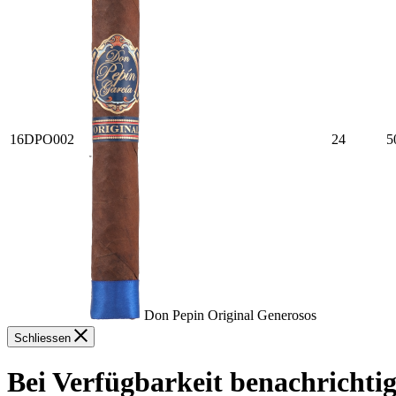
16DPO002
24
5
Don Pepin Original Generosos
Schliessen
Bei Verfügbarkeit benachrichti