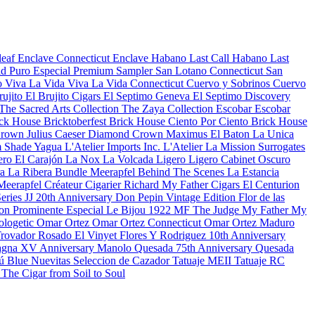
leaf
Enclave Connecticut
Enclave Habano
Last Call Habano
Last
d Puro Especial
Premium Sampler
San Lotano Connecticut
San
o
Viva La Vida
Viva La Vida Connecticut
Cuervo y Sobrinos
Cuervo
rujito
El Brujito Cigars
El Septimo Geneva
El Septimo Discovery
The Sacred Arts Collection
The Zaya Collection
Escobar
Escobar
ck House Bricktoberfest
Brick House Ciento Por Ciento
Brick House
rown Julius Caeser
Diamond Crown Maximus
El Baton
La Unica
 Shade
Yagua
L'Atelier Imports Inc.
L'Atelier
La Mission
Surrogates
ero
El Carajón
La Nox
La Volcada
Ligero
Ligero Cabinet Oscuro
ra
La Ribera Bundle
Meerapfel
Behind The Scenes
La Estancia
Meerapfel Créateur Cigarier Richard
My Father Cigars
El Centurion
eries JJ 20th Anniversary
Don Pepin Vintage Edition
Flor de las
on Prominente Especial
Le Bijou 1922
MF The Judge
My Father
My
ologetic
Omar Ortez
Omar Ortez Connecticut
Omar Ortez Maduro
Trovador Rosado
El Vinyet
Flores Y Rodriguez 10th Anniversary
gna XV Anniversary
Manolo Quesada 75th Anniversary
Quesada
ú Blue
Nuevitas
Seleccion de Cazador
Tatuaje MEII
Tatuaje RC
n
The Cigar from Soil to Soul