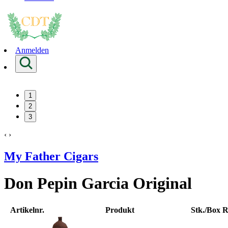
Anmelden
1
2
3
‹
›
My Father Cigars
Don Pepin Garcia Original
Artikelnr.
Produkt
Stk./Box
R