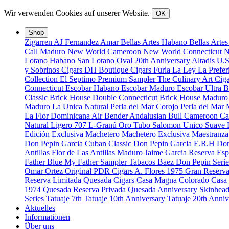
Wir verwenden Cookies auf unserer Website.
OK
Shop
Zigarren
AJ Fernandez
Amar
Bellas Artes Habano
Bellas Arte
Call Maduro
New World Cameroon
New World Connecticut
N
Lotano Habano
San Lotano Oval
20th Anniversary
Altadis U.
y Sobrinos Cigars
DH Boutique Cigars
Furia
La Ley
La Prefe
Collection
El Septimo Premium Sampler
The Culinary Art Ciga
Connecticut
Escobar Habano
Escobar Maduro
Escobar Ultra 
Classic
Brick House Double Connecticut
Brick House Madur
Maduro
La Unica Natural
Perla del Mar Corojo
Perla del Mar
La Flor Dominicana
Air Bender
Andalusian Bull
Cameroon Ca
Natural
Ligero 707
L-Granú
Oro Tubo
Salomon Unico
Suave
Edición Exclusiva
Machetero
Machetero Exclusiva
Maestranz
Don Pepin Garcia Cuban Classic
Don Pepin Garcia E.R.H
Don
Antillas
Flor de Las Antillas Maduro
Jaime Garcia Reserva Esp
Father Blue
My Father Sampler
Tabacos Baez
Don Pepin Serie
Omar Ortez Original
PDR Cigars
A. Flores 1975 Gran Reserv
Reserva Limitada
Quesada Cigars
Casa Magna Colorado
Casa
1974
Quesada Reserva Privada
Quesada Anniversary
Skinhea
Series
Tatuaje 7th
Tatuaje 10th Anniversary
Tatuaje 20th Anni
Aktuelles
Informationen
Über uns