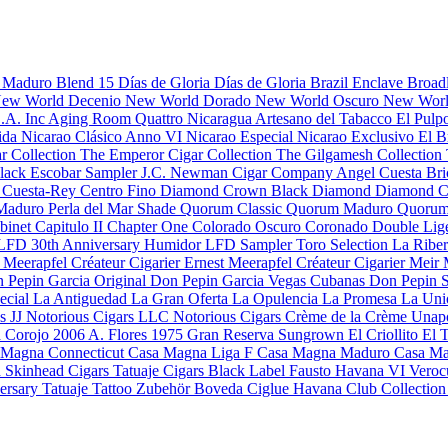
s Maduro
Blend 15
Días de Gloria
Días de Gloria Brazil
Enclave Broad
ew World Decenio
New World Dorado
New World Oscuro
New Worl
S.A. Inc
Aging Room Quattro Nicaragua
Artesano del Tabacco
El Pulp
rida
Nicarao Clásico Anno VI
Nicarao Especial
Nicarao Exclusivo
El B
r Collection
The Emperor Cigar Collection
The Gilgamesh Collection
Black
Escobar Sampler
J.C. Newman Cigar Company
Angel Cuesta
Bri
o
Cuesta-Rey Centro Fino
Diamond Crown Black Diamond
Diamond C
 Maduro
Perla del Mar Shade
Quorum Classic
Quorum Maduro
Quorum
binet
Capitulo II
Chapter One
Colorado Oscuro
Coronado
Double Lig
LFD 30th Anniversary Humidor
LFD Sampler Toro Selection
La Ribe
a
Meerapfel Créateur Cigarier Ernest
Meerapfel Créateur Cigarier Meir
 Pepin Garcia Original
Don Pepin Garcia Vegas Cubanas
Don Pepin S
ecial
La Antiguedad
La Gran Oferta
La Opulencia
La Promesa
La Uni
s JJ
Notorious Cigars LLC
Notorious Cigars
Crème de la Crème
Unap
a Corojo 2006
A. Flores 1975 Gran Reserva Sungrown
El Criollito
El 
 Magna Connecticut
Casa Magna Liga F
Casa Magna Maduro
Casa Ma
d
Skinhead Cigars
Tatuaje Cigars
Black Label
Fausto
Havana VI Veroc
versary
Tatuaje Tattoo
Zubehör
Boveda
Ciglue
Havana Club Collectio