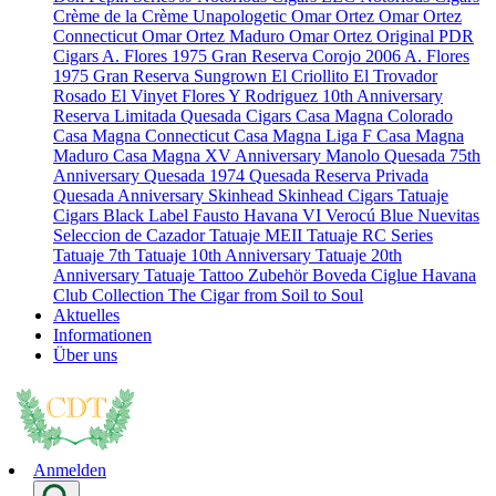
Crème de la Crème
Unapologetic
Omar Ortez
Omar Ortez
Connecticut
Omar Ortez Maduro
Omar Ortez Original
PDR
Cigars
A. Flores 1975 Gran Reserva Corojo 2006
A. Flores
1975 Gran Reserva Sungrown
El Criollito
El Trovador
Rosado
El Vinyet
Flores Y Rodriguez 10th Anniversary
Reserva Limitada
Quesada Cigars
Casa Magna Colorado
Casa Magna Connecticut
Casa Magna Liga F
Casa Magna
Maduro
Casa Magna XV Anniversary
Manolo Quesada 75th
Anniversary
Quesada 1974
Quesada Reserva Privada
Quesada Anniversary
Skinhead
Skinhead Cigars
Tatuaje
Cigars
Black Label
Fausto
Havana VI Verocú Blue
Nuevitas
Seleccion de Cazador
Tatuaje MEII
Tatuaje RC Series
Tatuaje 7th
Tatuaje 10th Anniversary
Tatuaje 20th
Anniversary
Tatuaje Tattoo
Zubehör
Boveda
Ciglue
Havana
Club Collection
The Cigar from Soil to Soul
Aktuelles
Informationen
Über uns
Anmelden