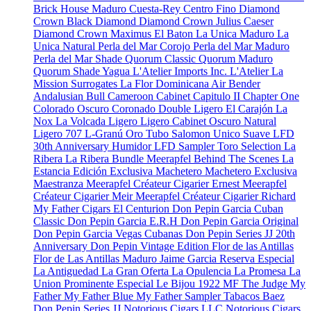
Brick House Maduro
Cuesta-Rey Centro Fino
Diamond
Crown Black Diamond
Diamond Crown Julius Caeser
Diamond Crown Maximus
El Baton
La Unica Maduro
La
Unica Natural
Perla del Mar Corojo
Perla del Mar Maduro
Perla del Mar Shade
Quorum Classic
Quorum Maduro
Quorum Shade
Yagua
L'Atelier Imports Inc.
L'Atelier
La
Mission
Surrogates
La Flor Dominicana
Air Bender
Andalusian Bull
Cameroon Cabinet
Capitulo II
Chapter One
Colorado Oscuro
Coronado
Double Ligero
El Carajón
La
Nox
La Volcada
Ligero
Ligero Cabinet Oscuro Natural
Ligero 707
L-Granú
Oro Tubo
Salomon Unico
Suave
LFD
30th Anniversary Humidor
LFD Sampler Toro Selection
La
Ribera
La Ribera Bundle
Meerapfel
Behind The Scenes
La
Estancia Edición Exclusiva
Machetero
Machetero Exclusiva
Maestranza
Meerapfel Créateur Cigarier Ernest
Meerapfel
Créateur Cigarier Meir
Meerapfel Créateur Cigarier Richard
My Father Cigars
El Centurion
Don Pepin Garcia Cuban
Classic
Don Pepin Garcia E.R.H
Don Pepin Garcia Original
Don Pepin Garcia Vegas Cubanas
Don Pepin Series JJ 20th
Anniversary
Don Pepin Vintage Edition
Flor de las Antillas
Flor de Las Antillas Maduro
Jaime Garcia Reserva Especial
La Antiguedad
La Gran Oferta
La Opulencia
La Promesa
La
Union Prominente Especial
Le Bijou 1922
MF The Judge
My
Father
My Father Blue
My Father Sampler
Tabacos Baez
Don Pepin Series JJ
Notorious Cigars LLC
Notorious Cigars