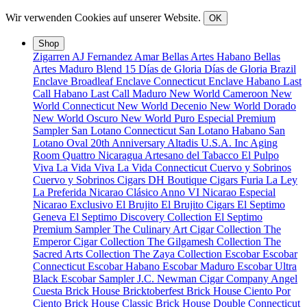
Wir verwenden Cookies auf unserer Website.
OK
Shop
Zigarren
AJ Fernandez
Amar
Bellas Artes Habano
Bellas
Artes Maduro
Blend 15
Días de Gloria
Días de Gloria Brazil
Enclave Broadleaf
Enclave Connecticut
Enclave Habano
Last
Call Habano
Last Call Maduro
New World Cameroon
New
World Connecticut
New World Decenio
New World Dorado
New World Oscuro
New World Puro Especial
Premium
Sampler
San Lotano Connecticut
San Lotano Habano
San
Lotano Oval
20th Anniversary
Altadis U.S.A. Inc
Aging
Room Quattro Nicaragua
Artesano del Tabacco
El Pulpo
Viva La Vida
Viva La Vida Connecticut
Cuervo y Sobrinos
Cuervo y Sobrinos Cigars
DH Boutique Cigars
Furia
La Ley
La Preferida
Nicarao Clásico Anno VI
Nicarao Especial
Nicarao Exclusivo
El Brujito
El Brujito Cigars
El Septimo
Geneva
El Septimo Discovery Collection
El Septimo
Premium Sampler
The Culinary Art Cigar Collection
The
Emperor Cigar Collection
The Gilgamesh Collection
The
Sacred Arts Collection
The Zaya Collection
Escobar
Escobar
Connecticut
Escobar Habano
Escobar Maduro
Escobar Ultra
Black
Escobar Sampler
J.C. Newman Cigar Company
Angel
Cuesta
Brick House Bricktoberfest
Brick House Ciento Por
Ciento
Brick House Classic
Brick House Double Connecticut