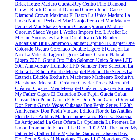
Brick House Maduro
Cuesta-Rey Centro Fino
Diamond
Crown Black Diamond
Diamond Crown Julius Caeser
Diamond Crown Maximus
El Baton
La Unica Maduro
La
Unica Natural
Perla del Mar Corojo
Perla del Mar Maduro
Perla del Mar Shade
Quorum Classic
Quorum Maduro
Quorum Shade
Yagua
L'Atelier Imports Inc.
L'Atelier
La
Mission
Surrogates
La Flor Dominicana
Air Bender
Andalusian Bull
Cameroon Cabinet
Capitulo II
Chapter One
Colorado Oscuro
Coronado
Double Ligero
El Carajón
La
Nox
La Volcada
Ligero
Ligero Cabinet Oscuro Natural
Ligero 707
L-Granú
Oro Tubo
Salomon Unico
Suave
LFD
30th Anniversary Humidor
LFD Sampler Toro Selection
La
Ribera
La Ribera Bundle
Meerapfel
Behind The Scenes
La
Estancia Edición Exclusiva
Machetero
Machetero Exclusiva
Maestranza
Meerapfel Créateur Cigarier Ernest
Meerapfel
Créateur Cigarier Meir
Meerapfel Créateur Cigarier Richard
My Father Cigars
El Centurion
Don Pepin Garcia Cuban
Classic
Don Pepin Garcia E.R.H
Don Pepin Garcia Original
Don Pepin Garcia Vegas Cubanas
Don Pepin Series JJ 20th
Anniversary
Don Pepin Vintage Edition
Flor de las Antillas
Flor de Las Antillas Maduro
Jaime Garcia Reserva Especial
La Antiguedad
La Gran Oferta
La Opulencia
La Promesa
La
Union Prominente Especial
Le Bijou 1922
MF The Judge
My
Father
My Father Blue
My Father Sampler
Tabacos Baez
Don Pepin Series JJ
Notorious Cigars LLC
Notorious Cigars