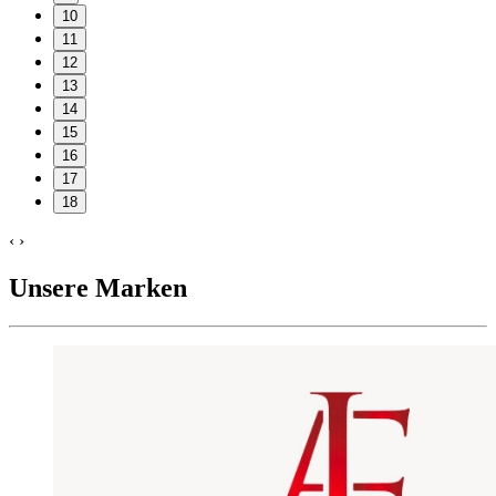
10
11
12
13
14
15
16
17
18
‹
›
Unsere Marken