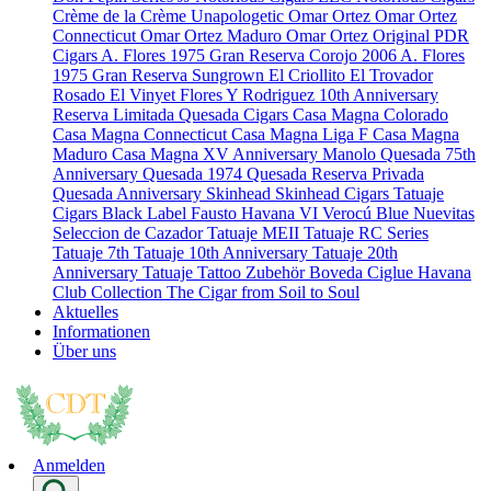
Crème de la Crème
Unapologetic
Omar Ortez
Omar Ortez
Connecticut
Omar Ortez Maduro
Omar Ortez Original
PDR
Cigars
A. Flores 1975 Gran Reserva Corojo 2006
A. Flores
1975 Gran Reserva Sungrown
El Criollito
El Trovador
Rosado
El Vinyet
Flores Y Rodriguez 10th Anniversary
Reserva Limitada
Quesada Cigars
Casa Magna Colorado
Casa Magna Connecticut
Casa Magna Liga F
Casa Magna
Maduro
Casa Magna XV Anniversary
Manolo Quesada 75th
Anniversary
Quesada 1974
Quesada Reserva Privada
Quesada Anniversary
Skinhead
Skinhead Cigars
Tatuaje
Cigars
Black Label
Fausto
Havana VI Verocú Blue
Nuevitas
Seleccion de Cazador
Tatuaje MEII
Tatuaje RC Series
Tatuaje 7th
Tatuaje 10th Anniversary
Tatuaje 20th
Anniversary
Tatuaje Tattoo
Zubehör
Boveda
Ciglue
Havana
Club Collection
The Cigar from Soil to Soul
Aktuelles
Informationen
Über uns
Anmelden