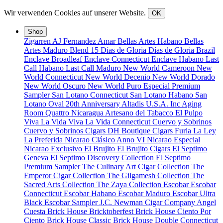
Wir verwenden Cookies auf unserer Website.
OK
Shop
Zigarren
AJ Fernandez
Amar
Bellas Artes Habano
Bellas
Artes Maduro
Blend 15
Días de Gloria
Días de Gloria Brazil
Enclave Broadleaf
Enclave Connecticut
Enclave Habano
Last
Call Habano
Last Call Maduro
New World Cameroon
New
World Connecticut
New World Decenio
New World Dorado
New World Oscuro
New World Puro Especial
Premium
Sampler
San Lotano Connecticut
San Lotano Habano
San
Lotano Oval
20th Anniversary
Altadis U.S.A. Inc
Aging
Room Quattro Nicaragua
Artesano del Tabacco
El Pulpo
Viva La Vida
Viva La Vida Connecticut
Cuervo y Sobrinos
Cuervo y Sobrinos Cigars
DH Boutique Cigars
Furia
La Ley
La Preferida
Nicarao Clásico Anno VI
Nicarao Especial
Nicarao Exclusivo
El Brujito
El Brujito Cigars
El Septimo
Geneva
El Septimo Discovery Collection
El Septimo
Premium Sampler
The Culinary Art Cigar Collection
The
Emperor Cigar Collection
The Gilgamesh Collection
The
Sacred Arts Collection
The Zaya Collection
Escobar
Escobar
Connecticut
Escobar Habano
Escobar Maduro
Escobar Ultra
Black
Escobar Sampler
J.C. Newman Cigar Company
Angel
Cuesta
Brick House Bricktoberfest
Brick House Ciento Por
Ciento
Brick House Classic
Brick House Double Connecticut