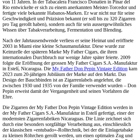
von 11 Jahren. In der Tabacalera Francisco Donatien in Pinar del
Rio entwickelte er sich zu einem anerkannten Meister-Torcedor und
fertigte viele bekannte Habanos-Marken. Er war nicht nur für seine
Geschwindigkeit und Präzision bekannt (er soll bis zu 320 Zigarren
pro Tag gerollt haben), sondern auch für sein aussergewöhnliches
Wissen über Tabakverarbeitung, Fermentation und Blending.
Nach der Jahrtausendwende verliess er seine Heimat und eröffnete
2003 in Miami eine kleine Schaumanufaktur. Diese wurde zur
Keimzelle der späteren Marke My Father Cigars, die ihren
internationalen Durchbruch nur wenige Jahre später feierte. 2009
folgte die Eröffnung der grossen My Father Cigars S.A.-Manufaktur
in Estelí, Nicaragua. Die
My Father Don Pepin Vintage Edition
kam
2023 zum 20-jährigen Jubiläum der Marke auf den Markt. Das
Design der Bauchbinden ist an Zigarrenlabels angelehnt, die
zwischen 1930 und 1935 von der Familie verwendet wurden – Don
Pepin erweist damit der Vergangenheit und seinen Vorfahren die
Ehre.
Die Zigarren der My Father Don Pepin Vintage Edition werden in
der My Father Cigars S.A.-Manufaktur in Estelí gefertigt, einer der
modernsten Zigarrenfabriken Nicaraguas. Die Linie zeichnet sich
durch eine besonders sorgfältige Verarbeitung aus, einschliesslich
der klassischen «entubado»-Rolltechnik, bei der die Einlagetabake
zu kleinen Röhrchen gerollt werden, um einen optimalen Zug und