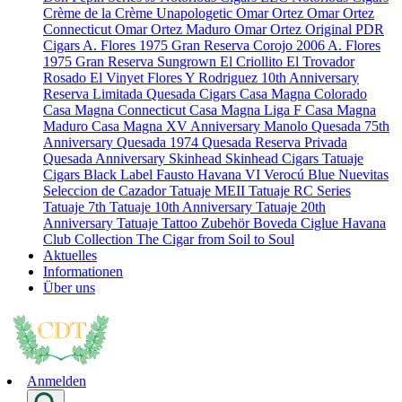
Crème de la Crème
Unapologetic
Omar Ortez
Omar Ortez
Connecticut
Omar Ortez Maduro
Omar Ortez Original
PDR
Cigars
A. Flores 1975 Gran Reserva Corojo 2006
A. Flores
1975 Gran Reserva Sungrown
El Criollito
El Trovador
Rosado
El Vinyet
Flores Y Rodriguez 10th Anniversary
Reserva Limitada
Quesada Cigars
Casa Magna Colorado
Casa Magna Connecticut
Casa Magna Liga F
Casa Magna
Maduro
Casa Magna XV Anniversary
Manolo Quesada 75th
Anniversary
Quesada 1974
Quesada Reserva Privada
Quesada Anniversary
Skinhead
Skinhead Cigars
Tatuaje
Cigars
Black Label
Fausto
Havana VI Verocú Blue
Nuevitas
Seleccion de Cazador
Tatuaje MEII
Tatuaje RC Series
Tatuaje 7th
Tatuaje 10th Anniversary
Tatuaje 20th
Anniversary
Tatuaje Tattoo
Zubehör
Boveda
Ciglue
Havana
Club Collection
The Cigar from Soil to Soul
Aktuelles
Informationen
Über uns
Anmelden