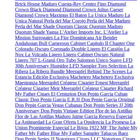
Brick House Maduro
Cuesta-Rey Centro Fino
Diamond
Crown Black Diamond
Diamond Crown Julius Caeser
Diamond Crown Maximus
El Baton
La Unica Maduro
La
Unica Natural
Perla del Mar Corojo
Perla del Mar Maduro
Perla del Mar Shade
Quorum Classic
Quorum Maduro
Quorum Shade
Yagua
L'Atelier Imports Inc.
L'Atelier
La
Mission
Surrogates
La Flor Dominicana
Air Bender
Andalusian Bull
Cameroon Cabinet
Capitulo II
Chapter One
Colorado Oscuro
Coronado
Double Ligero
El Carajón
La
Nox
La Volcada
Ligero
Ligero Cabinet Oscuro Natural
Ligero 707
L-Granú
Oro Tubo
Salomon Unico
Suave
LFD
30th Anniversary Humidor
LFD Sampler Toro Selection
La
Ribera
La Ribera Bundle
Meerapfel
Behind The Scenes
La
Estancia Edición Exclusiva
Machetero
Machetero Exclusiva
Maestranza
Meerapfel Créateur Cigarier Ernest
Meerapfel
Créateur Cigarier Meir
Meerapfel Créateur Cigarier Richard
My Father Cigars
El Centurion
Don Pepin Garcia Cuban
Classic
Don Pepin Garcia E.R.H
Don Pepin Garcia Original
Don Pepin Garcia Vegas Cubanas
Don Pepin Series JJ 20th
Anniversary
Don Pepin Vintage Edition
Flor de las Antillas
Flor de Las Antillas Maduro
Jaime Garcia Reserva Especial
La Antiguedad
La Gran Oferta
La Opulencia
La Promesa
La
Union Prominente Especial
Le Bijou 1922
MF The Judge
My
Father
My Father Blue
My Father Sampler
Tabacos Baez
Don Pepin Series JJ
Notorious Cigars LLC
Notorious Cigars