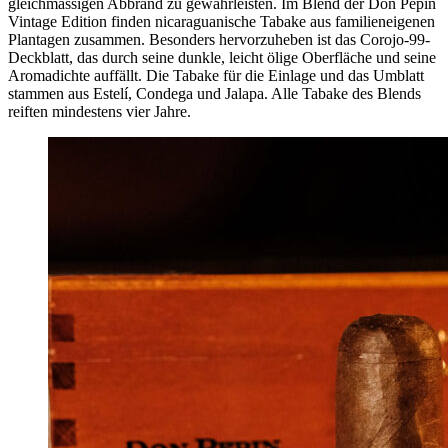
gleichmässigen Abbrand zu gewährleisten. Im Blend der Don Pepin
Vintage Edition finden nicaraguanische Tabake aus familieneigenen
Plantagen zusammen. Besonders hervorzuheben ist das Corojo-99-
Deckblatt, das durch seine dunkle, leicht ölige Oberfläche und seine
Aromadichte auffällt. Die Tabake für die Einlage und das Umblatt
stammen aus Estelí, Condega und Jalapa. Alle Tabake des Blends
reiften mindestens vier Jahre.