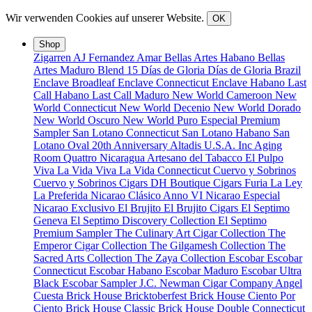
Wir verwenden Cookies auf unserer Website.
OK
Shop
Zigarren
AJ Fernandez
Amar
Bellas Artes Habano
Bellas
Artes Maduro
Blend 15
Días de Gloria
Días de Gloria Brazil
Enclave Broadleaf
Enclave Connecticut
Enclave Habano
Last
Call Habano
Last Call Maduro
New World Cameroon
New
World Connecticut
New World Decenio
New World Dorado
New World Oscuro
New World Puro Especial
Premium
Sampler
San Lotano Connecticut
San Lotano Habano
San
Lotano Oval
20th Anniversary
Altadis U.S.A. Inc
Aging
Room Quattro Nicaragua
Artesano del Tabacco
El Pulpo
Viva La Vida
Viva La Vida Connecticut
Cuervo y Sobrinos
Cuervo y Sobrinos Cigars
DH Boutique Cigars
Furia
La Ley
La Preferida
Nicarao Clásico Anno VI
Nicarao Especial
Nicarao Exclusivo
El Brujito
El Brujito Cigars
El Septimo
Geneva
El Septimo Discovery Collection
El Septimo
Premium Sampler
The Culinary Art Cigar Collection
The
Emperor Cigar Collection
The Gilgamesh Collection
The
Sacred Arts Collection
The Zaya Collection
Escobar
Escobar
Connecticut
Escobar Habano
Escobar Maduro
Escobar Ultra
Black
Escobar Sampler
J.C. Newman Cigar Company
Angel
Cuesta
Brick House Bricktoberfest
Brick House Ciento Por
Ciento
Brick House Classic
Brick House Double Connecticut