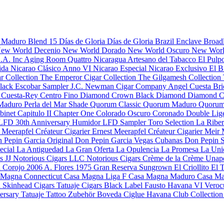
s Maduro
Blend 15
Días de Gloria
Días de Gloria Brazil
Enclave Broad
ew World Decenio
New World Dorado
New World Oscuro
New Worl
S.A. Inc
Aging Room Quattro Nicaragua
Artesano del Tabacco
El Pulp
rida
Nicarao Clásico Anno VI
Nicarao Especial
Nicarao Exclusivo
El B
r Collection
The Emperor Cigar Collection
The Gilgamesh Collection
Black
Escobar Sampler
J.C. Newman Cigar Company
Angel Cuesta
Bri
o
Cuesta-Rey Centro Fino
Diamond Crown Black Diamond
Diamond C
 Maduro
Perla del Mar Shade
Quorum Classic
Quorum Maduro
Quorum
binet
Capitulo II
Chapter One
Colorado Oscuro
Coronado
Double Lig
LFD 30th Anniversary Humidor
LFD Sampler Toro Selection
La Ribe
a
Meerapfel Créateur Cigarier Ernest
Meerapfel Créateur Cigarier Meir
 Pepin Garcia Original
Don Pepin Garcia Vegas Cubanas
Don Pepin S
ecial
La Antiguedad
La Gran Oferta
La Opulencia
La Promesa
La Uni
s JJ
Notorious Cigars LLC
Notorious Cigars
Crème de la Crème
Unap
a Corojo 2006
A. Flores 1975 Gran Reserva Sungrown
El Criollito
El 
 Magna Connecticut
Casa Magna Liga F
Casa Magna Maduro
Casa Ma
d
Skinhead Cigars
Tatuaje Cigars
Black Label
Fausto
Havana VI Veroc
versary
Tatuaje Tattoo
Zubehör
Boveda
Ciglue
Havana Club Collectio