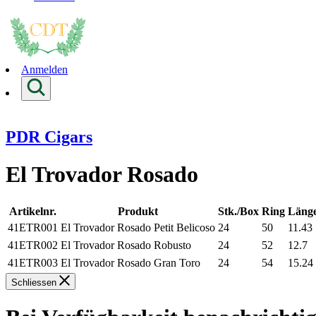
Anmelden
PDR Cigars
El Trovador Rosado
Artikelnr.
Produkt
Stk./Box
Ring
Läng
41ETR001
El Trovador Rosado Petit Belicoso
24
50
11.43
41ETR002
El Trovador Rosado Robusto
24
52
12.7
41ETR003
El Trovador Rosado Gran Toro
24
54
15.24
Schliessen