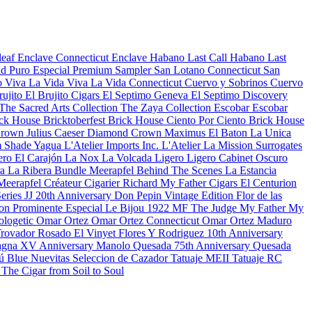
leaf
Enclave Connecticut
Enclave Habano
Last Call Habano
Last
d Puro Especial
Premium Sampler
San Lotano Connecticut
San
o
Viva La Vida
Viva La Vida Connecticut
Cuervo y Sobrinos
Cuervo
rujito
El Brujito Cigars
El Septimo Geneva
El Septimo Discovery
The Sacred Arts Collection
The Zaya Collection
Escobar
Escobar
ck House Bricktoberfest
Brick House Ciento Por Ciento
Brick House
rown Julius Caeser
Diamond Crown Maximus
El Baton
La Unica
 Shade
Yagua
L'Atelier Imports Inc.
L'Atelier
La Mission
Surrogates
ero
El Carajón
La Nox
La Volcada
Ligero
Ligero Cabinet Oscuro
ra
La Ribera Bundle
Meerapfel
Behind The Scenes
La Estancia
Meerapfel Créateur Cigarier Richard
My Father Cigars
El Centurion
eries JJ 20th Anniversary
Don Pepin Vintage Edition
Flor de las
on Prominente Especial
Le Bijou 1922
MF The Judge
My Father
My
ologetic
Omar Ortez
Omar Ortez Connecticut
Omar Ortez Maduro
Trovador Rosado
El Vinyet
Flores Y Rodriguez 10th Anniversary
gna XV Anniversary
Manolo Quesada 75th Anniversary
Quesada
ú Blue
Nuevitas
Seleccion de Cazador
Tatuaje MEII
Tatuaje RC
n
The Cigar from Soil to Soul