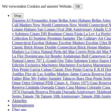
Wir verwenden Cookies auf unserer Website.
OK
Shop
Zigarren
AJ Fernandez
Amar
Bellas Artes Habano
Bellas Arte
Call Maduro
New World Cameroon
New World Connecticut
N
Lotano Habano
San Lotano Oval
20th Anniversary
Altadis U.
y Sobrinos Cigars
DH Boutique Cigars
Furia
La Ley
La Prefe
Collection
El Septimo Premium Sampler
The Culinary Art Ciga
Connecticut
Escobar Habano
Escobar Maduro
Escobar Ultra 
Classic
Brick House Double Connecticut
Brick House Madur
Maduro
La Unica Natural
Perla del Mar Corojo
Perla del Mar
La Flor Dominicana
Air Bender
Andalusian Bull
Cameroon Ca
Natural
Ligero 707
L-Granú
Oro Tubo
Salomon Unico
Suave
Edición Exclusiva
Machetero
Machetero Exclusiva
Maestranz
Don Pepin Garcia Cuban Classic
Don Pepin Garcia E.R.H
Don
Antillas
Flor de Las Antillas Maduro
Jaime Garcia Reserva Esp
Father Blue
My Father Sampler
Tabacos Baez
Don Pepin Serie
Omar Ortez Original
PDR Cigars
A. Flores 1975 Gran Reserv
Reserva Limitada
Quesada Cigars
Casa Magna Colorado
Casa
1974
Quesada Reserva Privada
Quesada Anniversary
Skinhea
Series
Tatuaje 7th
Tatuaje 10th Anniversary
Tatuaje 20th Anni
Aktuelles
Informationen
Über uns