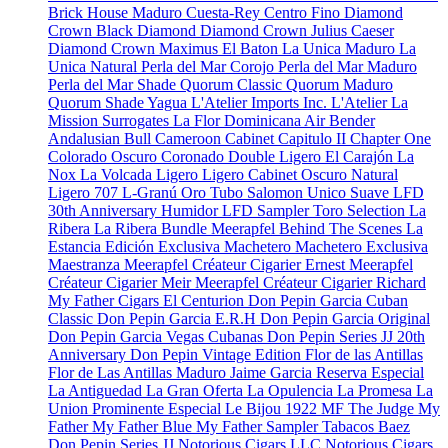
Brick House Maduro
Cuesta-Rey Centro Fino
Diamond
Crown Black Diamond
Diamond Crown Julius Caeser
Diamond Crown Maximus
El Baton
La Unica Maduro
La
Unica Natural
Perla del Mar Corojo
Perla del Mar Maduro
Perla del Mar Shade
Quorum Classic
Quorum Maduro
Quorum Shade
Yagua
L'Atelier Imports Inc.
L'Atelier
La
Mission
Surrogates
La Flor Dominicana
Air Bender
Andalusian Bull
Cameroon Cabinet
Capitulo II
Chapter One
Colorado Oscuro
Coronado
Double Ligero
El Carajón
La
Nox
La Volcada
Ligero
Ligero Cabinet Oscuro Natural
Ligero 707
L-Granú
Oro Tubo
Salomon Unico
Suave
LFD
30th Anniversary Humidor
LFD Sampler Toro Selection
La
Ribera
La Ribera Bundle
Meerapfel
Behind The Scenes
La
Estancia Edición Exclusiva
Machetero
Machetero Exclusiva
Maestranza
Meerapfel Créateur Cigarier Ernest
Meerapfel
Créateur Cigarier Meir
Meerapfel Créateur Cigarier Richard
My Father Cigars
El Centurion
Don Pepin Garcia Cuban
Classic
Don Pepin Garcia E.R.H
Don Pepin Garcia Original
Don Pepin Garcia Vegas Cubanas
Don Pepin Series JJ 20th
Anniversary
Don Pepin Vintage Edition
Flor de las Antillas
Flor de Las Antillas Maduro
Jaime Garcia Reserva Especial
La Antiguedad
La Gran Oferta
La Opulencia
La Promesa
La
Union Prominente Especial
Le Bijou 1922
MF The Judge
My
Father
My Father Blue
My Father Sampler
Tabacos Baez
Don Pepin Series JJ
Notorious Cigars LLC
Notorious Cigars