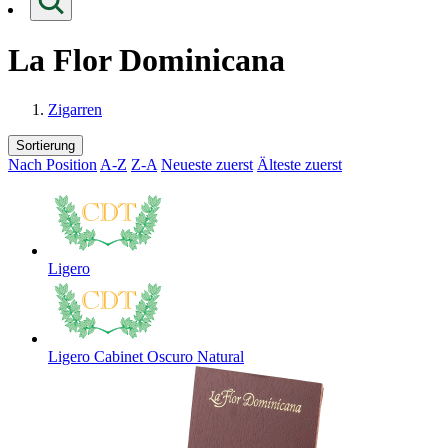
La Flor Dominicana
Zigarren
Sortierung
Nach Position
A-Z
Z-A
Neueste zuerst
Älteste zuerst
Loading...
Ligero
Ligero Cabinet Oscuro Natural