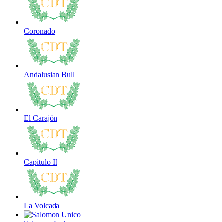
Coronado
Andalusian Bull
El Carajón
Capitulo II
La Volcada