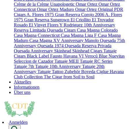
Crème de la Crème
Unapologetic
Omar Ortez
Omar Ortez
Connecticut
Omar Ortez Maduro
Omar Ortez Original
PDR
Cigars
A. Flores 1975 Gran Reserva Corojo 2006
A. Flores
1975 Gran Reserva Sungrown
El Criollito
El Trovador
Rosado
El Vinyet
Flores Y Rodriguez 10th Anniversary
Reserva Limitada
Quesada Cigars
Casa Magna Colorado
Casa Magna Connecticut
Casa Magna Liga F
Casa Magna
Maduro
Casa Magna XV Anniversary
Manolo Quesada 75th
Anniversary
Quesada 1974
Quesada Reserva Privada
Quesada Anniversary
Skinhead
Skinhead Cigars
Tatuaje
Cigars
Black Label
Fausto
Havana VI Verocú Blue
Nuevitas
Seleccion de Cazador
Tatuaje MEII
Tatuaje RC Series
Tatuaje 7th
Tatuaje 10th Anniversary
Tatuaje 20th
Anniversary
Tatuaje Tattoo
Zubehör
Boveda
Ciglue
Havana
Club Collection
The Cigar from Soil to Soul
Aktuelles
Informationen
Über uns
Anmelden