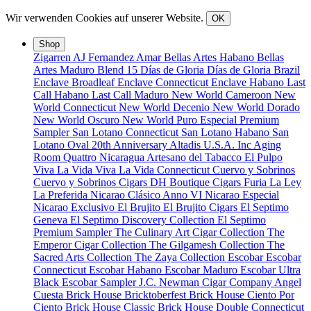
Wir verwenden Cookies auf unserer Website.
OK
Shop
Zigarren
AJ Fernandez
Amar
Bellas Artes Habano
Bellas
Artes Maduro
Blend 15
Días de Gloria
Días de Gloria Brazil
Enclave Broadleaf
Enclave Connecticut
Enclave Habano
Last
Call Habano
Last Call Maduro
New World Cameroon
New
World Connecticut
New World Decenio
New World Dorado
New World Oscuro
New World Puro Especial
Premium
Sampler
San Lotano Connecticut
San Lotano Habano
San
Lotano Oval
20th Anniversary
Altadis U.S.A. Inc
Aging
Room Quattro Nicaragua
Artesano del Tabacco
El Pulpo
Viva La Vida
Viva La Vida Connecticut
Cuervo y Sobrinos
Cuervo y Sobrinos Cigars
DH Boutique Cigars
Furia
La Ley
La Preferida
Nicarao Clásico Anno VI
Nicarao Especial
Nicarao Exclusivo
El Brujito
El Brujito Cigars
El Septimo
Geneva
El Septimo Discovery Collection
El Septimo
Premium Sampler
The Culinary Art Cigar Collection
The
Emperor Cigar Collection
The Gilgamesh Collection
The
Sacred Arts Collection
The Zaya Collection
Escobar
Escobar
Connecticut
Escobar Habano
Escobar Maduro
Escobar Ultra
Black
Escobar Sampler
J.C. Newman Cigar Company
Angel
Cuesta
Brick House Bricktoberfest
Brick House Ciento Por
Ciento
Brick House Classic
Brick House Double Connecticut