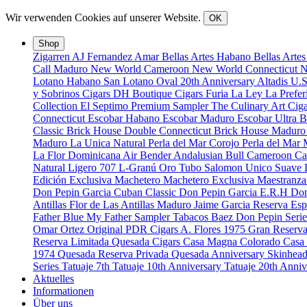
Wir verwenden Cookies auf unserer Website.
OK
Shop
Zigarren
AJ Fernandez
Amar
Bellas Artes Habano
Bellas Arte
Call Maduro
New World Cameroon
New World Connecticut
N
Lotano Habano
San Lotano Oval
20th Anniversary
Altadis U.
y Sobrinos Cigars
DH Boutique Cigars
Furia
La Ley
La Prefe
Collection
El Septimo Premium Sampler
The Culinary Art Ciga
Connecticut
Escobar Habano
Escobar Maduro
Escobar Ultra 
Classic
Brick House Double Connecticut
Brick House Madur
Maduro
La Unica Natural
Perla del Mar Corojo
Perla del Mar
La Flor Dominicana
Air Bender
Andalusian Bull
Cameroon Ca
Natural
Ligero 707
L-Granú
Oro Tubo
Salomon Unico
Suave
Edición Exclusiva
Machetero
Machetero Exclusiva
Maestranz
Don Pepin Garcia Cuban Classic
Don Pepin Garcia E.R.H
Don
Antillas
Flor de Las Antillas Maduro
Jaime Garcia Reserva Esp
Father Blue
My Father Sampler
Tabacos Baez
Don Pepin Serie
Omar Ortez Original
PDR Cigars
A. Flores 1975 Gran Reserv
Reserva Limitada
Quesada Cigars
Casa Magna Colorado
Casa
1974
Quesada Reserva Privada
Quesada Anniversary
Skinhea
Series
Tatuaje 7th
Tatuaje 10th Anniversary
Tatuaje 20th Anni
Aktuelles
Informationen
Über uns