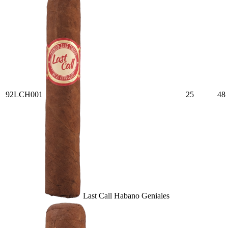
92LCH001
25
48
Last Call Habano Geniales