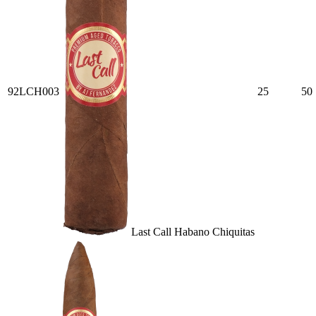
92LCH003
25
50
Last Call Habano Chiquitas