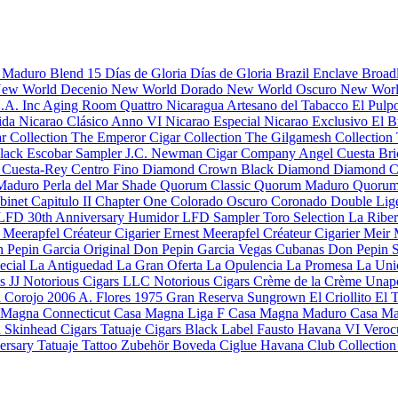
s Maduro
Blend 15
Días de Gloria
Días de Gloria Brazil
Enclave Broad
ew World Decenio
New World Dorado
New World Oscuro
New Worl
S.A. Inc
Aging Room Quattro Nicaragua
Artesano del Tabacco
El Pulp
rida
Nicarao Clásico Anno VI
Nicarao Especial
Nicarao Exclusivo
El B
r Collection
The Emperor Cigar Collection
The Gilgamesh Collection
Black
Escobar Sampler
J.C. Newman Cigar Company
Angel Cuesta
Bri
o
Cuesta-Rey Centro Fino
Diamond Crown Black Diamond
Diamond C
 Maduro
Perla del Mar Shade
Quorum Classic
Quorum Maduro
Quorum
binet
Capitulo II
Chapter One
Colorado Oscuro
Coronado
Double Lig
LFD 30th Anniversary Humidor
LFD Sampler Toro Selection
La Ribe
a
Meerapfel Créateur Cigarier Ernest
Meerapfel Créateur Cigarier Meir
 Pepin Garcia Original
Don Pepin Garcia Vegas Cubanas
Don Pepin S
ecial
La Antiguedad
La Gran Oferta
La Opulencia
La Promesa
La Uni
s JJ
Notorious Cigars LLC
Notorious Cigars
Crème de la Crème
Unap
a Corojo 2006
A. Flores 1975 Gran Reserva Sungrown
El Criollito
El 
 Magna Connecticut
Casa Magna Liga F
Casa Magna Maduro
Casa Ma
d
Skinhead Cigars
Tatuaje Cigars
Black Label
Fausto
Havana VI Veroc
versary
Tatuaje Tattoo
Zubehör
Boveda
Ciglue
Havana Club Collectio