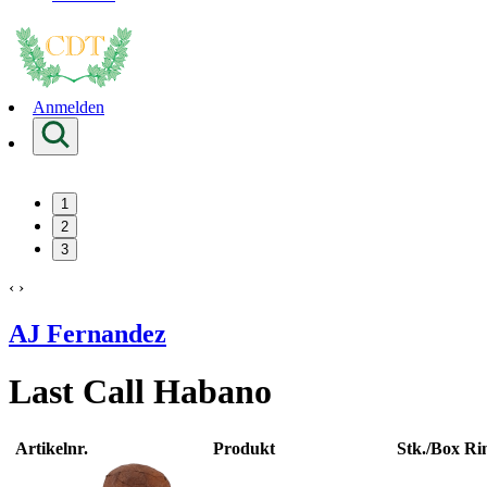
Anmelden
1
2
3
‹
›
AJ Fernandez
Last Call Habano
Artikelnr.
Produkt
Stk./Box
Ri