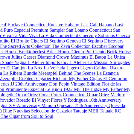
leaf
Enclave Connecticut
Enclave Habano
Last Call Habano
Last
d Puro Especial
Premium Sampler
San Lotano Connecticut
San
o
Viva La Vida
Viva La Vida Connecticut
Cuervo y Sobrinos
Cuervo
rujito
El Brujito Cigars
El Septimo Geneva
El Septimo Discovery
The Sacred Arts Collection
The Zaya Collection
Escobar
Escobar
ck House Bricktoberfest
Brick House Ciento Por Ciento
Brick House
rown Julius Caeser
Diamond Crown Maximus
El Baton
La Unica
 Shade
Yagua
L'Atelier Imports Inc.
L'Atelier
La Mission
Surrogates
ero
El Carajón
La Nox
La Volcada
Ligero
Ligero Cabinet Oscuro
ra
La Ribera Bundle
Meerapfel
Behind The Scenes
La Estancia
Meerapfel Créateur Cigarier Richard
My Father Cigars
El Centurion
eries JJ 20th Anniversary
Don Pepin Vintage Edition
Flor de las
on Prominente Especial
Le Bijou 1922
MF The Judge
My Father
My
ologetic
Omar Ortez
Omar Ortez Connecticut
Omar Ortez Maduro
Trovador Rosado
El Vinyet
Flores Y Rodriguez 10th Anniversary
gna XV Anniversary
Manolo Quesada 75th Anniversary
Quesada
ú Blue
Nuevitas
Seleccion de Cazador
Tatuaje MEII
Tatuaje RC
n
The Cigar from Soil to Soul