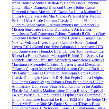
Brick House Maduro
Cuesta-Rey Centro Fino
Diamond
Crown Black Diamond
Diamond Crown Julius Caeser
Diamond Crown Maximus
El Baton
La Unica Maduro
La
Unica Natural
Perla del Mar Corojo
Perla del Mar Maduro
Perla del Mar Shade
Quorum Classic
Quorum Maduro
Quorum Shade
Yagua
L'Atelier Imports Inc.
L'Atelier
La
Mission
Surrogates
La Flor Dominicana
Air Bender
Andalusian Bull
Cameroon Cabinet
Capitulo II
Chapter One
Colorado Oscuro
Coronado
Double Ligero
El Carajón
La
Nox
La Volcada
Ligero
Ligero Cabinet Oscuro Natural
Ligero 707
L-Granú
Oro Tubo
Salomon Unico
Suave
LFD
30th Anniversary Humidor
LFD Sampler Toro Selection
La
Ribera
La Ribera Bundle
Meerapfel
Behind The Scenes
La
Estancia Edición Exclusiva
Machetero
Machetero Exclusiva
Maestranza
Meerapfel Créateur Cigarier Ernest
Meerapfel
Créateur Cigarier Meir
Meerapfel Créateur Cigarier Richard
My Father Cigars
El Centurion
Don Pepin Garcia Cuban
Classic
Don Pepin Garcia E.R.H
Don Pepin Garcia Original
Don Pepin Garcia Vegas Cubanas
Don Pepin Series JJ 20th
Anniversary
Don Pepin Vintage Edition
Flor de las Antillas
Flor de Las Antillas Maduro
Jaime Garcia Reserva Especial
La Antiguedad
La Gran Oferta
La Opulencia
La Promesa
La
Union Prominente Especial
Le Bijou 1922
MF The Judge
My
Father
My Father Blue
My Father Sampler
Tabacos Baez
Don Pepin Series JJ
Notorious Cigars LLC
Notorious Cigars