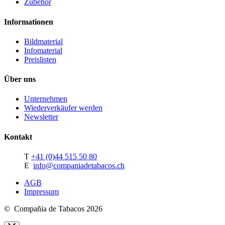
Zubehör
Informationen
Bildmaterial
Infomaterial
Preislisten
Über uns
Unternehmen
Wiederverkäufer werden
Newsletter
Kontakt
T
+41 (0)44 515 50 80
E
info@companiadetabacos.ch
AGB
Impressum
© Compañia de Tabacos 2026