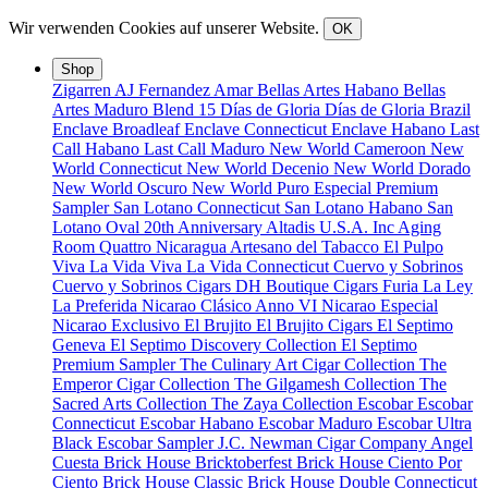
Wir verwenden Cookies auf unserer Website.
OK
Shop
Zigarren
AJ Fernandez
Amar
Bellas Artes Habano
Bellas
Artes Maduro
Blend 15
Días de Gloria
Días de Gloria Brazil
Enclave Broadleaf
Enclave Connecticut
Enclave Habano
Last
Call Habano
Last Call Maduro
New World Cameroon
New
World Connecticut
New World Decenio
New World Dorado
New World Oscuro
New World Puro Especial
Premium
Sampler
San Lotano Connecticut
San Lotano Habano
San
Lotano Oval
20th Anniversary
Altadis U.S.A. Inc
Aging
Room Quattro Nicaragua
Artesano del Tabacco
El Pulpo
Viva La Vida
Viva La Vida Connecticut
Cuervo y Sobrinos
Cuervo y Sobrinos Cigars
DH Boutique Cigars
Furia
La Ley
La Preferida
Nicarao Clásico Anno VI
Nicarao Especial
Nicarao Exclusivo
El Brujito
El Brujito Cigars
El Septimo
Geneva
El Septimo Discovery Collection
El Septimo
Premium Sampler
The Culinary Art Cigar Collection
The
Emperor Cigar Collection
The Gilgamesh Collection
The
Sacred Arts Collection
The Zaya Collection
Escobar
Escobar
Connecticut
Escobar Habano
Escobar Maduro
Escobar Ultra
Black
Escobar Sampler
J.C. Newman Cigar Company
Angel
Cuesta
Brick House Bricktoberfest
Brick House Ciento Por
Ciento
Brick House Classic
Brick House Double Connecticut