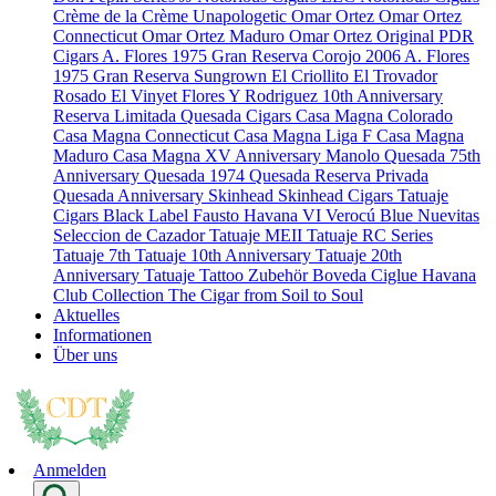
Crème de la Crème
Unapologetic
Omar Ortez
Omar Ortez
Connecticut
Omar Ortez Maduro
Omar Ortez Original
PDR
Cigars
A. Flores 1975 Gran Reserva Corojo 2006
A. Flores
1975 Gran Reserva Sungrown
El Criollito
El Trovador
Rosado
El Vinyet
Flores Y Rodriguez 10th Anniversary
Reserva Limitada
Quesada Cigars
Casa Magna Colorado
Casa Magna Connecticut
Casa Magna Liga F
Casa Magna
Maduro
Casa Magna XV Anniversary
Manolo Quesada 75th
Anniversary
Quesada 1974
Quesada Reserva Privada
Quesada Anniversary
Skinhead
Skinhead Cigars
Tatuaje
Cigars
Black Label
Fausto
Havana VI Verocú Blue
Nuevitas
Seleccion de Cazador
Tatuaje MEII
Tatuaje RC Series
Tatuaje 7th
Tatuaje 10th Anniversary
Tatuaje 20th
Anniversary
Tatuaje Tattoo
Zubehör
Boveda
Ciglue
Havana
Club Collection
The Cigar from Soil to Soul
Aktuelles
Informationen
Über uns
Anmelden