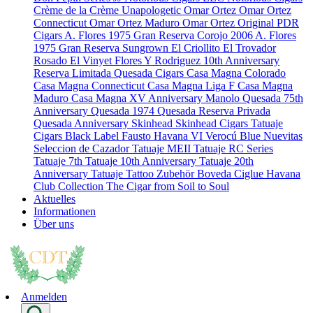
Crème de la Crème
Unapologetic
Omar Ortez
Omar Ortez
Connecticut
Omar Ortez Maduro
Omar Ortez Original
PDR
Cigars
A. Flores 1975 Gran Reserva Corojo 2006
A. Flores
1975 Gran Reserva Sungrown
El Criollito
El Trovador
Rosado
El Vinyet
Flores Y Rodriguez 10th Anniversary
Reserva Limitada
Quesada Cigars
Casa Magna Colorado
Casa Magna Connecticut
Casa Magna Liga F
Casa Magna
Maduro
Casa Magna XV Anniversary
Manolo Quesada 75th
Anniversary
Quesada 1974
Quesada Reserva Privada
Quesada Anniversary
Skinhead
Skinhead Cigars
Tatuaje
Cigars
Black Label
Fausto
Havana VI Verocú Blue
Nuevitas
Seleccion de Cazador
Tatuaje MEII
Tatuaje RC Series
Tatuaje 7th
Tatuaje 10th Anniversary
Tatuaje 20th
Anniversary
Tatuaje Tattoo
Zubehör
Boveda
Ciglue
Havana
Club Collection
The Cigar from Soil to Soul
Aktuelles
Informationen
Über uns
Anmelden