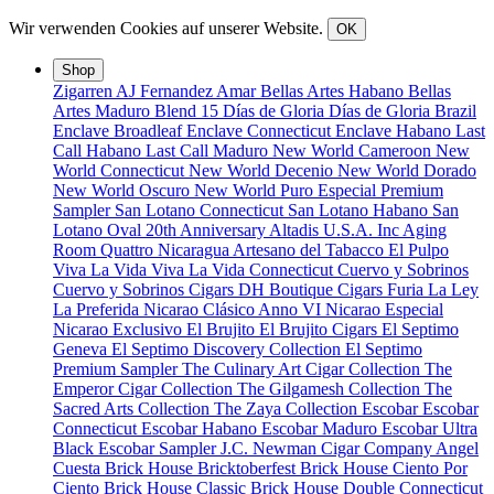
Wir verwenden Cookies auf unserer Website.
OK
Shop
Zigarren
AJ Fernandez
Amar
Bellas Artes Habano
Bellas
Artes Maduro
Blend 15
Días de Gloria
Días de Gloria Brazil
Enclave Broadleaf
Enclave Connecticut
Enclave Habano
Last
Call Habano
Last Call Maduro
New World Cameroon
New
World Connecticut
New World Decenio
New World Dorado
New World Oscuro
New World Puro Especial
Premium
Sampler
San Lotano Connecticut
San Lotano Habano
San
Lotano Oval
20th Anniversary
Altadis U.S.A. Inc
Aging
Room Quattro Nicaragua
Artesano del Tabacco
El Pulpo
Viva La Vida
Viva La Vida Connecticut
Cuervo y Sobrinos
Cuervo y Sobrinos Cigars
DH Boutique Cigars
Furia
La Ley
La Preferida
Nicarao Clásico Anno VI
Nicarao Especial
Nicarao Exclusivo
El Brujito
El Brujito Cigars
El Septimo
Geneva
El Septimo Discovery Collection
El Septimo
Premium Sampler
The Culinary Art Cigar Collection
The
Emperor Cigar Collection
The Gilgamesh Collection
The
Sacred Arts Collection
The Zaya Collection
Escobar
Escobar
Connecticut
Escobar Habano
Escobar Maduro
Escobar Ultra
Black
Escobar Sampler
J.C. Newman Cigar Company
Angel
Cuesta
Brick House Bricktoberfest
Brick House Ciento Por
Ciento
Brick House Classic
Brick House Double Connecticut