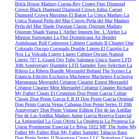
Brick House Maduro
Cuesta-Rey Centro Fino
Diamond
Crown Black Diamond
Diamond Crown Julius Caeser
Diamond Crown Maximus
El Baton
La Unica Maduro
La
Unica Natural
Perla del Mar Corojo
Perla del Mar Maduro
Perla del Mar Shade
Quorum Classic
Quorum Maduro
Quorum Shade
Yagua
L'Atelier Imports Inc.
L'Atelier
La
Mission
Surrogates
La Flor Dominicana
Air Bender
Andalusian Bull
Cameroon Cabinet
Capitulo II
Chapter One
Colorado Oscuro
Coronado
Double Ligero
El Carajón
La
Nox
La Volcada
Ligero
Ligero Cabinet Oscuro Natural
Ligero 707
L-Granú
Oro Tubo
Salomon Unico
Suave
LFD
30th Anniversary Humidor
LFD Sampler Toro Selection
La
Ribera
La Ribera Bundle
Meerapfel
Behind The Scenes
La
Estancia Edición Exclusiva
Machetero
Machetero Exclusiva
Maestranza
Meerapfel Créateur Cigarier Ernest
Meerapfel
Créateur Cigarier Meir
Meerapfel Créateur Cigarier Richard
My Father Cigars
El Centurion
Don Pepin Garcia Cuban
Classic
Don Pepin Garcia E.R.H
Don Pepin Garcia Original
Don Pepin Garcia Vegas Cubanas
Don Pepin Series JJ 20th
Anniversary
Don Pepin Vintage Edition
Flor de las Antillas
Flor de Las Antillas Maduro
Jaime Garcia Reserva Especial
La Antiguedad
La Gran Oferta
La Opulencia
La Promesa
La
Union Prominente Especial
Le Bijou 1922
MF The Judge
My
Father
My Father Blue
My Father Sampler
Tabacos Baez
Don Pepin Series JJ
Notorious Cigars LLC
Notorious Cigars