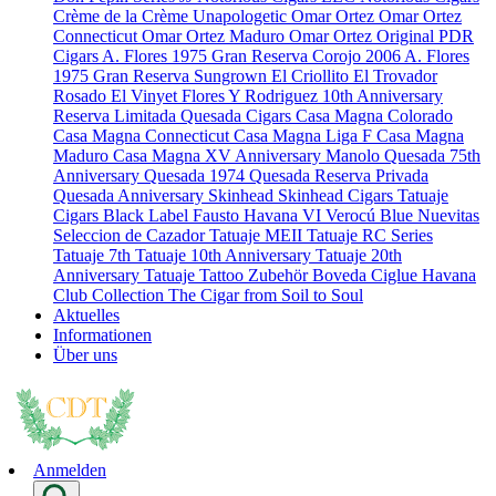
Crème de la Crème
Unapologetic
Omar Ortez
Omar Ortez
Connecticut
Omar Ortez Maduro
Omar Ortez Original
PDR
Cigars
A. Flores 1975 Gran Reserva Corojo 2006
A. Flores
1975 Gran Reserva Sungrown
El Criollito
El Trovador
Rosado
El Vinyet
Flores Y Rodriguez 10th Anniversary
Reserva Limitada
Quesada Cigars
Casa Magna Colorado
Casa Magna Connecticut
Casa Magna Liga F
Casa Magna
Maduro
Casa Magna XV Anniversary
Manolo Quesada 75th
Anniversary
Quesada 1974
Quesada Reserva Privada
Quesada Anniversary
Skinhead
Skinhead Cigars
Tatuaje
Cigars
Black Label
Fausto
Havana VI Verocú Blue
Nuevitas
Seleccion de Cazador
Tatuaje MEII
Tatuaje RC Series
Tatuaje 7th
Tatuaje 10th Anniversary
Tatuaje 20th
Anniversary
Tatuaje Tattoo
Zubehör
Boveda
Ciglue
Havana
Club Collection
The Cigar from Soil to Soul
Aktuelles
Informationen
Über uns
Anmelden