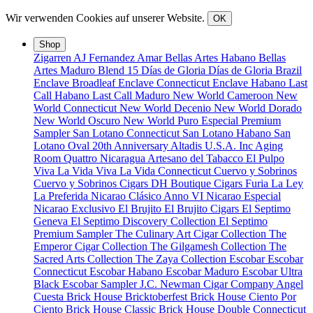
Wir verwenden Cookies auf unserer Website.
OK
Shop
Zigarren
AJ Fernandez
Amar
Bellas Artes Habano
Bellas
Artes Maduro
Blend 15
Días de Gloria
Días de Gloria Brazil
Enclave Broadleaf
Enclave Connecticut
Enclave Habano
Last
Call Habano
Last Call Maduro
New World Cameroon
New
World Connecticut
New World Decenio
New World Dorado
New World Oscuro
New World Puro Especial
Premium
Sampler
San Lotano Connecticut
San Lotano Habano
San
Lotano Oval
20th Anniversary
Altadis U.S.A. Inc
Aging
Room Quattro Nicaragua
Artesano del Tabacco
El Pulpo
Viva La Vida
Viva La Vida Connecticut
Cuervo y Sobrinos
Cuervo y Sobrinos Cigars
DH Boutique Cigars
Furia
La Ley
La Preferida
Nicarao Clásico Anno VI
Nicarao Especial
Nicarao Exclusivo
El Brujito
El Brujito Cigars
El Septimo
Geneva
El Septimo Discovery Collection
El Septimo
Premium Sampler
The Culinary Art Cigar Collection
The
Emperor Cigar Collection
The Gilgamesh Collection
The
Sacred Arts Collection
The Zaya Collection
Escobar
Escobar
Connecticut
Escobar Habano
Escobar Maduro
Escobar Ultra
Black
Escobar Sampler
J.C. Newman Cigar Company
Angel
Cuesta
Brick House Bricktoberfest
Brick House Ciento Por
Ciento
Brick House Classic
Brick House Double Connecticut