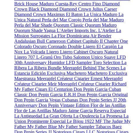
Brick House Maduro
Cuesta-Rey Centro Fino
Diamond
Crown Black Diamond
Diamond Crown Julius Caeser
Diamond Crown Maximus
El Baton
La Unica Maduro
La
Unica Natural
Perla del Mar Corojo
Perla del Mar Maduro
Perla del Mar Shade
Quorum Classic
Quorum Maduro
Quorum Shade
Yagua
L'Atelier Imports Inc.
L'Atelier
La
Mission
Surrogates
La Flor Dominicana
Air Bender
Andalusian Bull
Cameroon Cabinet
Capitulo II
Chapter One
Colorado Oscuro
Coronado
Double Ligero
El Carajón
La
Nox
La Volcada
Ligero
Ligero Cabinet Oscuro Natural
Ligero 707
L-Granú
Oro Tubo
Salomon Unico
Suave
LFD
30th Anniversary Humidor
LFD Sampler Toro Selection
La
Ribera
La Ribera Bundle
Meerapfel
Behind The Scenes
La
Estancia Edición Exclusiva
Machetero
Machetero Exclusiva
Maestranza
Meerapfel Créateur Cigarier Ernest
Meerapfel
Créateur Cigarier Meir
Meerapfel Créateur Cigarier Richard
My Father Cigars
El Centurion
Don Pepin Garcia Cuban
Classic
Don Pepin Garcia E.R.H
Don Pepin Garcia Original
Don Pepin Garcia Vegas Cubanas
Don Pepin Series JJ 20th
Anniversary
Don Pepin Vintage Edition
Flor de las Antillas
Flor de Las Antillas Maduro
Jaime Garcia Reserva Especial
La Antiguedad
La Gran Oferta
La Opulencia
La Promesa
La
Union Prominente Especial
Le Bijou 1922
MF The Judge
My
Father
My Father Blue
My Father Sampler
Tabacos Baez
Don Pepin Series JJ
Notorious Cigars LLC
Notorious Cigars