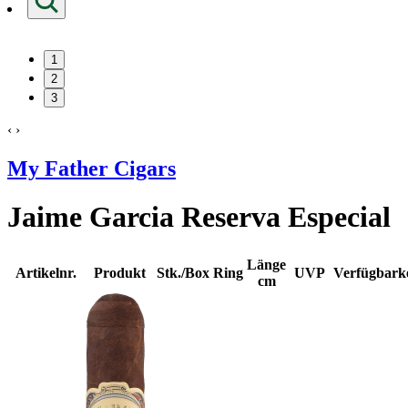
1
2
3
‹
›
My Father Cigars
Jaime Garcia Reserva Especial
Länge
Artikelnr.
Produkt
Stk./Box
Ring
UVP
Verfügbarke
cm