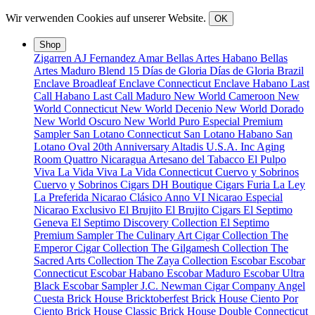
Wir verwenden Cookies auf unserer Website.
OK
Shop
Zigarren
AJ Fernandez
Amar
Bellas Artes Habano
Bellas
Artes Maduro
Blend 15
Días de Gloria
Días de Gloria Brazil
Enclave Broadleaf
Enclave Connecticut
Enclave Habano
Last
Call Habano
Last Call Maduro
New World Cameroon
New
World Connecticut
New World Decenio
New World Dorado
New World Oscuro
New World Puro Especial
Premium
Sampler
San Lotano Connecticut
San Lotano Habano
San
Lotano Oval
20th Anniversary
Altadis U.S.A. Inc
Aging
Room Quattro Nicaragua
Artesano del Tabacco
El Pulpo
Viva La Vida
Viva La Vida Connecticut
Cuervo y Sobrinos
Cuervo y Sobrinos Cigars
DH Boutique Cigars
Furia
La Ley
La Preferida
Nicarao Clásico Anno VI
Nicarao Especial
Nicarao Exclusivo
El Brujito
El Brujito Cigars
El Septimo
Geneva
El Septimo Discovery Collection
El Septimo
Premium Sampler
The Culinary Art Cigar Collection
The
Emperor Cigar Collection
The Gilgamesh Collection
The
Sacred Arts Collection
The Zaya Collection
Escobar
Escobar
Connecticut
Escobar Habano
Escobar Maduro
Escobar Ultra
Black
Escobar Sampler
J.C. Newman Cigar Company
Angel
Cuesta
Brick House Bricktoberfest
Brick House Ciento Por
Ciento
Brick House Classic
Brick House Double Connecticut