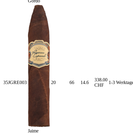
Gordo
338.00
35JGRE003
20
66
14.6
1-3 Werktag
CHF
Jaime