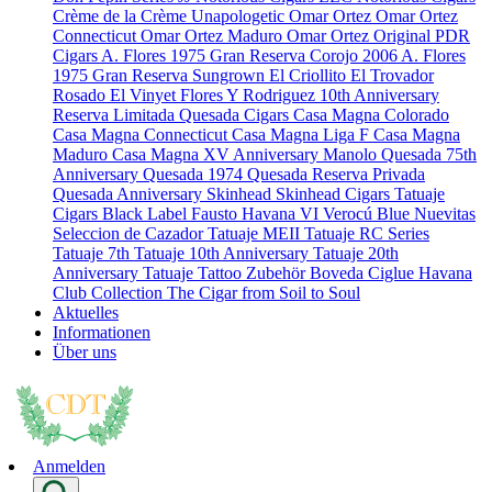
Crème de la Crème
Unapologetic
Omar Ortez
Omar Ortez
Connecticut
Omar Ortez Maduro
Omar Ortez Original
PDR
Cigars
A. Flores 1975 Gran Reserva Corojo 2006
A. Flores
1975 Gran Reserva Sungrown
El Criollito
El Trovador
Rosado
El Vinyet
Flores Y Rodriguez 10th Anniversary
Reserva Limitada
Quesada Cigars
Casa Magna Colorado
Casa Magna Connecticut
Casa Magna Liga F
Casa Magna
Maduro
Casa Magna XV Anniversary
Manolo Quesada 75th
Anniversary
Quesada 1974
Quesada Reserva Privada
Quesada Anniversary
Skinhead
Skinhead Cigars
Tatuaje
Cigars
Black Label
Fausto
Havana VI Verocú Blue
Nuevitas
Seleccion de Cazador
Tatuaje MEII
Tatuaje RC Series
Tatuaje 7th
Tatuaje 10th Anniversary
Tatuaje 20th
Anniversary
Tatuaje Tattoo
Zubehör
Boveda
Ciglue
Havana
Club Collection
The Cigar from Soil to Soul
Aktuelles
Informationen
Über uns
Anmelden