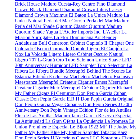
Brick House Maduro
Cuesta-Rey Centro Fino
Diamond
Crown Black Diamond
Diamond Crown Julius Caeser
Diamond Crown Maximus
El Baton
La Unica Maduro
La
Unica Natural
Perla del Mar Corojo
Perla del Mar Maduro
Perla del Mar Shade
Quorum Classic
Quorum Maduro
Quorum Shade
Yagua
L'Atelier Imports Inc.
L'Atelier
La
Mission
Surrogates
La Flor Dominicana
Air Bender
Andalusian Bull
Cameroon Cabinet
Capitulo II
Chapter One
Colorado Oscuro
Coronado
Double Ligero
El Carajón
La
Nox
La Volcada
Ligero
Ligero Cabinet Oscuro Natural
Ligero 707
L-Granú
Oro Tubo
Salomon Unico
Suave
LFD
30th Anniversary Humidor
LFD Sampler Toro Selection
La
Ribera
La Ribera Bundle
Meerapfel
Behind The Scenes
La
Estancia Edición Exclusiva
Machetero
Machetero Exclusiva
Maestranza
Meerapfel Créateur Cigarier Ernest
Meerapfel
Créateur Cigarier Meir
Meerapfel Créateur Cigarier Richard
My Father Cigars
El Centurion
Don Pepin Garcia Cuban
Classic
Don Pepin Garcia E.R.H
Don Pepin Garcia Original
Don Pepin Garcia Vegas Cubanas
Don Pepin Series JJ 20th
Anniversary
Don Pepin Vintage Edition
Flor de las Antillas
Flor de Las Antillas Maduro
Jaime Garcia Reserva Especial
La Antiguedad
La Gran Oferta
La Opulencia
La Promesa
La
Union Prominente Especial
Le Bijou 1922
MF The Judge
My
Father
My Father Blue
My Father Sampler
Tabacos Baez
Don Pepin Series JJ
Notorious Cigars LLC
Notorious Cigars