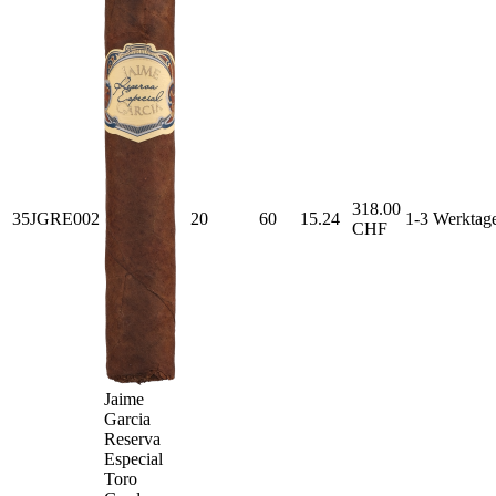
318.00
35JGRE002
20
60
15.24
1-3 Werktag
CHF
Jaime
Garcia
Reserva
Especial
Toro