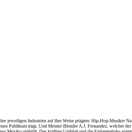
e jeweiligen Industrien auf ihre Weise prägten: Hip-Hop-Musiker Nasi
euen Publikum trägt. Und Meister Blender A.J. Fernandez, welcher der M
us Mexiko umhüllt. Das kräftige Umblatt und die Einlagetabake stamm