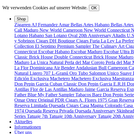
Wir verwenden Cookies auf unserer Website.
OK
Shop
Zigarren
AJ Fernandez
Amar
Bellas Artes Habano
Bellas Arte
Call Maduro
New World Cameroon
New World Connecticut
N
Lotano Habano
San Lotano Oval
20th Anniversary
Altadis U.
y Sobrinos Cigars
DH Boutique Cigars
Furia
La Ley
La Prefe
Collection
El Septimo Premium Sampler
The Culinary Art Ciga
Connecticut
Escobar Habano
Escobar Maduro
Escobar Ultra 
Classic
Brick House Double Connecticut
Brick House Madur
Maduro
La Unica Natural
Perla del Mar Corojo
Perla del Mar
La Flor Dominicana
Air Bender
Andalusian Bull
Cameroon Ca
Natural
Ligero 707
L-Granú
Oro Tubo
Salomon Unico
Suave
Edición Exclusiva
Machetero
Machetero Exclusiva
Maestranz
Don Pepin Garcia Cuban Classic
Don Pepin Garcia E.R.H
Don
Antillas
Flor de Las Antillas Maduro
Jaime Garcia Reserva Esp
Father Blue
My Father Sampler
Tabacos Baez
Don Pepin Serie
Omar Ortez Original
PDR Cigars
A. Flores 1975 Gran Reserv
Reserva Limitada
Quesada Cigars
Casa Magna Colorado
Casa
1974
Quesada Reserva Privada
Quesada Anniversary
Skinhea
Series
Tatuaje 7th
Tatuaje 10th Anniversary
Tatuaje 20th Anni
Aktuelles
Informationen
Über uns