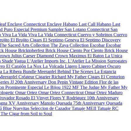
leaf
Enclave Connecticut
Enclave Habano
Last Call Habano
Last
d Puro Especial
Premium Sampler
San Lotano Connecticut
San
o
Viva La Vida
Viva La Vida Connecticut
Cuervo y Sobrinos
Cuervo
rujito
El Brujito Cigars
El Septimo Geneva
El Septimo Discovery
The Sacred Arts Collection
The Zaya Collection
Escobar
Escobar
ck House Bricktoberfest
Brick House Ciento Por Ciento
Brick House
rown Julius Caeser
Diamond Crown Maximus
El Baton
La Unica
 Shade
Yagua
L'Atelier Imports Inc.
L'Atelier
La Mission
Surrogates
ero
El Carajón
La Nox
La Volcada
Ligero
Ligero Cabinet Oscuro
ra
La Ribera Bundle
Meerapfel
Behind The Scenes
La Estancia
Meerapfel Créateur Cigarier Richard
My Father Cigars
El Centurion
eries JJ 20th Anniversary
Don Pepin Vintage Edition
Flor de las
on Prominente Especial
Le Bijou 1922
MF The Judge
My Father
My
ologetic
Omar Ortez
Omar Ortez Connecticut
Omar Ortez Maduro
Trovador Rosado
El Vinyet
Flores Y Rodriguez 10th Anniversary
gna XV Anniversary
Manolo Quesada 75th Anniversary
Quesada
ú Blue
Nuevitas
Seleccion de Cazador
Tatuaje MEII
Tatuaje RC
n
The Cigar from Soil to Soul