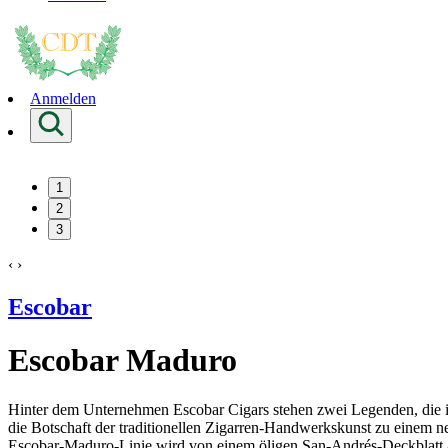
Anmelden
1
2
3
‹
›
Escobar
Escobar Maduro
Hinter dem Unternehmen Escobar Cigars stehen zwei Legenden, die ihr
die Botschaft der traditionellen Zigarren-Handwerkskunst zu einem n
Escobar-Maduro-Linie wird von einem öligen San-Andrés-Deckblatt a