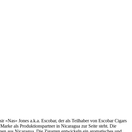
r «Nas» Jones a.k.a. Escobar, der als Teilhaber von Escobar Cigars
arke als Produktionspartner in Nicaragua zur Seite steht. Die
en aus Nicaragua. Die Zigarren entwickeln ein aromatisches und