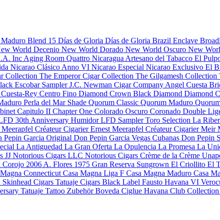
s Maduro
Blend 15
Días de Gloria
Días de Gloria Brazil
Enclave Broad
ew World Decenio
New World Dorado
New World Oscuro
New Worl
S.A. Inc
Aging Room Quattro Nicaragua
Artesano del Tabacco
El Pulp
rida
Nicarao Clásico Anno VI
Nicarao Especial
Nicarao Exclusivo
El B
r Collection
The Emperor Cigar Collection
The Gilgamesh Collection
Black
Escobar Sampler
J.C. Newman Cigar Company
Angel Cuesta
Bri
o
Cuesta-Rey Centro Fino
Diamond Crown Black Diamond
Diamond C
 Maduro
Perla del Mar Shade
Quorum Classic
Quorum Maduro
Quorum
binet
Capitulo II
Chapter One
Colorado Oscuro
Coronado
Double Lig
LFD 30th Anniversary Humidor
LFD Sampler Toro Selection
La Ribe
a
Meerapfel Créateur Cigarier Ernest
Meerapfel Créateur Cigarier Meir
 Pepin Garcia Original
Don Pepin Garcia Vegas Cubanas
Don Pepin S
ecial
La Antiguedad
La Gran Oferta
La Opulencia
La Promesa
La Uni
s JJ
Notorious Cigars LLC
Notorious Cigars
Crème de la Crème
Unap
a Corojo 2006
A. Flores 1975 Gran Reserva Sungrown
El Criollito
El 
 Magna Connecticut
Casa Magna Liga F
Casa Magna Maduro
Casa Ma
d
Skinhead Cigars
Tatuaje Cigars
Black Label
Fausto
Havana VI Veroc
versary
Tatuaje Tattoo
Zubehör
Boveda
Ciglue
Havana Club Collectio