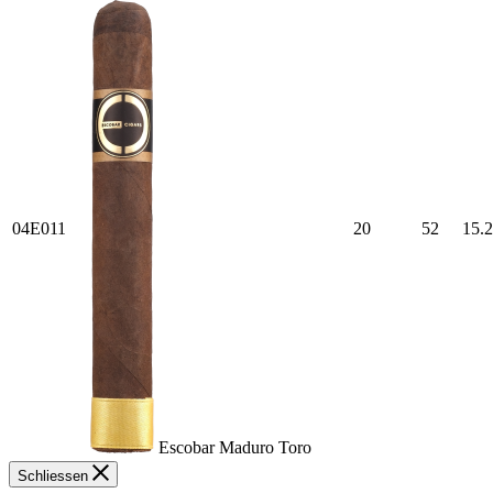
04E011
20
52
15.
Escobar Maduro Toro
Schliessen