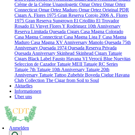
Crème de la Crème
Unapologetic
Omar Ortez
Omar Ortez
Connecticut
Omar Ortez Maduro
Omar Ortez Original
PDR
Cigars
A. Flores 1975 Gran Reserva Corojo 2006
A. Flores
1975 Gran Reserva Sungrown
El Criollito
El Trovador
Rosado
El Vinyet
Flores Y Rodriguez 10th Anniversary
Reserva Limitada
Quesada Cigars
Casa Magna Colorado
Casa Magna Connecticut
Casa Magna Liga F
Casa Magna
Maduro
Casa Magna XV Anniversary
Manolo Quesada 75th
Anniversary
Quesada 1974
Quesada Reserva Privada
Quesada Anniversary
Skinhead
Skinhead Cigars
Tatuaje
Cigars
Black Label
Fausto
Havana VI Verocú Blue
Nuevitas
Seleccion de Cazador
Tatuaje MEII
Tatuaje RC Series
Tatuaje 7th
Tatuaje 10th Anniversary
Tatuaje 20th
Anniversary
Tatuaje Tattoo
Zubehör
Boveda
Ciglue
Havana
Club Collection
The Cigar from Soil to Soul
Aktuelles
Informationen
Über uns
Anmelden