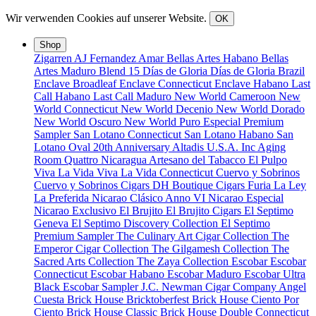
Wir verwenden Cookies auf unserer Website.
OK
Shop
Zigarren
AJ Fernandez
Amar
Bellas Artes Habano
Bellas
Artes Maduro
Blend 15
Días de Gloria
Días de Gloria Brazil
Enclave Broadleaf
Enclave Connecticut
Enclave Habano
Last
Call Habano
Last Call Maduro
New World Cameroon
New
World Connecticut
New World Decenio
New World Dorado
New World Oscuro
New World Puro Especial
Premium
Sampler
San Lotano Connecticut
San Lotano Habano
San
Lotano Oval
20th Anniversary
Altadis U.S.A. Inc
Aging
Room Quattro Nicaragua
Artesano del Tabacco
El Pulpo
Viva La Vida
Viva La Vida Connecticut
Cuervo y Sobrinos
Cuervo y Sobrinos Cigars
DH Boutique Cigars
Furia
La Ley
La Preferida
Nicarao Clásico Anno VI
Nicarao Especial
Nicarao Exclusivo
El Brujito
El Brujito Cigars
El Septimo
Geneva
El Septimo Discovery Collection
El Septimo
Premium Sampler
The Culinary Art Cigar Collection
The
Emperor Cigar Collection
The Gilgamesh Collection
The
Sacred Arts Collection
The Zaya Collection
Escobar
Escobar
Connecticut
Escobar Habano
Escobar Maduro
Escobar Ultra
Black
Escobar Sampler
J.C. Newman Cigar Company
Angel
Cuesta
Brick House Bricktoberfest
Brick House Ciento Por
Ciento
Brick House Classic
Brick House Double Connecticut