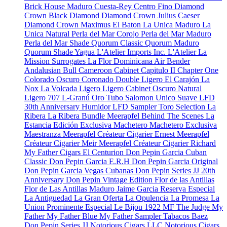
Brick House Maduro
Cuesta-Rey Centro Fino
Diamond
Crown Black Diamond
Diamond Crown Julius Caeser
Diamond Crown Maximus
El Baton
La Unica Maduro
La
Unica Natural
Perla del Mar Corojo
Perla del Mar Maduro
Perla del Mar Shade
Quorum Classic
Quorum Maduro
Quorum Shade
Yagua
L'Atelier Imports Inc.
L'Atelier
La
Mission
Surrogates
La Flor Dominicana
Air Bender
Andalusian Bull
Cameroon Cabinet
Capitulo II
Chapter One
Colorado Oscuro
Coronado
Double Ligero
El Carajón
La
Nox
La Volcada
Ligero
Ligero Cabinet Oscuro Natural
Ligero 707
L-Granú
Oro Tubo
Salomon Unico
Suave
LFD
30th Anniversary Humidor
LFD Sampler Toro Selection
La
Ribera
La Ribera Bundle
Meerapfel
Behind The Scenes
La
Estancia Edición Exclusiva
Machetero
Machetero Exclusiva
Maestranza
Meerapfel Créateur Cigarier Ernest
Meerapfel
Créateur Cigarier Meir
Meerapfel Créateur Cigarier Richard
My Father Cigars
El Centurion
Don Pepin Garcia Cuban
Classic
Don Pepin Garcia E.R.H
Don Pepin Garcia Original
Don Pepin Garcia Vegas Cubanas
Don Pepin Series JJ 20th
Anniversary
Don Pepin Vintage Edition
Flor de las Antillas
Flor de Las Antillas Maduro
Jaime Garcia Reserva Especial
La Antiguedad
La Gran Oferta
La Opulencia
La Promesa
La
Union Prominente Especial
Le Bijou 1922
MF The Judge
My
Father
My Father Blue
My Father Sampler
Tabacos Baez
Don Pepin Series JJ
Notorious Cigars LLC
Notorious Cigars