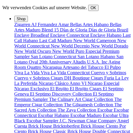
Wir verwenden Cookies auf unserer Website.
OK
Shop
Zigarren
AJ Fernandez
Amar
Bellas Artes Habano
Bellas
Artes Maduro
Blend 15
Días de Gloria
Días de Gloria Brazil
Enclave Broadleaf
Enclave Connecticut
Enclave Habano
Last
Call Habano
Last Call Maduro
New World Cameroon
New
World Connecticut
New World Decenio
New World Dorado
New World Oscuro
New World Puro Especial
Premium
Sampler
San Lotano Connecticut
San Lotano Habano
San
Lotano Oval
20th Anniversary
Altadis U.S.A. Inc
Aging
Room Quattro Nicaragua
Artesano del Tabacco
El Pulpo
Viva La Vida
Viva La Vida Connecticut
Cuervo y Sobrinos
Cuervo y Sobrinos Cigars
DH Boutique Cigars
Furia
La Ley
La Preferida
Nicarao Clásico Anno VI
Nicarao Especial
Nicarao Exclusivo
El Brujito
El Brujito Cigars
El Septimo
Geneva
El Septimo Discovery Collection
El Septimo
Premium Sampler
The Culinary Art Cigar Collection
The
Emperor Cigar Collection
The Gilgamesh Collection
The
Sacred Arts Collection
The Zaya Collection
Escobar
Escobar
Connecticut
Escobar Habano
Escobar Maduro
Escobar Ultra
Black
Escobar Sampler
J.C. Newman Cigar Company
Angel
Cuesta
Brick House Bricktoberfest
Brick House Ciento Por
Ciento
Brick House Classic
Brick House Double Connecticut