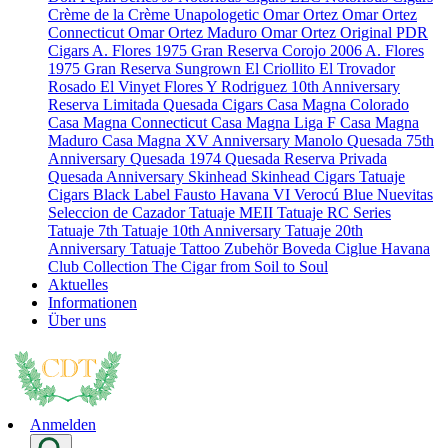
Crème de la Crème
Unapologetic
Omar Ortez
Omar Ortez
Connecticut
Omar Ortez Maduro
Omar Ortez Original
PDR
Cigars
A. Flores 1975 Gran Reserva Corojo 2006
A. Flores
1975 Gran Reserva Sungrown
El Criollito
El Trovador
Rosado
El Vinyet
Flores Y Rodriguez 10th Anniversary
Reserva Limitada
Quesada Cigars
Casa Magna Colorado
Casa Magna Connecticut
Casa Magna Liga F
Casa Magna
Maduro
Casa Magna XV Anniversary
Manolo Quesada 75th
Anniversary
Quesada 1974
Quesada Reserva Privada
Quesada Anniversary
Skinhead
Skinhead Cigars
Tatuaje
Cigars
Black Label
Fausto
Havana VI Verocú Blue
Nuevitas
Seleccion de Cazador
Tatuaje MEII
Tatuaje RC Series
Tatuaje 7th
Tatuaje 10th Anniversary
Tatuaje 20th
Anniversary
Tatuaje Tattoo
Zubehör
Boveda
Ciglue
Havana
Club Collection
The Cigar from Soil to Soul
Aktuelles
Informationen
Über uns
Anmelden