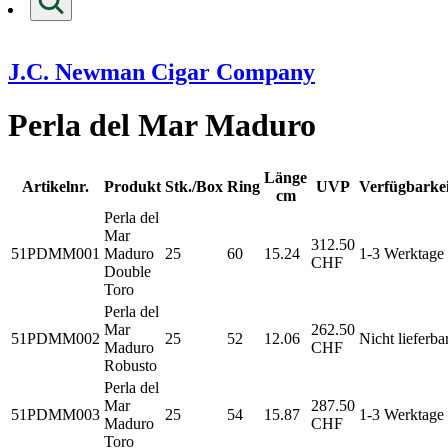
J.C. Newman Cigar Company
Perla del Mar Maduro
Länge
Artikelnr.
Produkt
Stk./Box
Ring
UVP
Verfügbarkei
cm
Perla del
Mar
312.50
51PDMM001
Maduro
25
60
15.24
1-3 Werktage
CHF
Double
Toro
Perla del
Mar
262.50
51PDMM002
25
52
12.06
Nicht lieferba
Maduro
CHF
Robusto
Perla del
Mar
287.50
51PDMM003
25
54
15.87
1-3 Werktage
Maduro
CHF
Toro