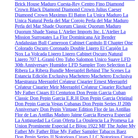
Brick House Maduro
Cuesta-Rey Centro Fino
Diamond
Crown Black Diamond
Diamond Crown Julius Caeser
Diamond Crown Maximus
El Baton
La Unica Maduro
La
Unica Natural
Perla del Mar Corojo
Perla del Mar Maduro
Perla del Mar Shade
Quorum Classic
Quorum Maduro
Quorum Shade
Yagua
L'Atelier Imports Inc.
L'Atelier
La
Mission
Surrogates
La Flor Dominicana
Air Bender
Andalusian Bull
Cameroon Cabinet
Capitulo II
Chapter One
Colorado Oscuro
Coronado
Double Ligero
El Carajón
La
Nox
La Volcada
Ligero
Ligero Cabinet Oscuro Natural
Ligero 707
L-Granú
Oro Tubo
Salomon Unico
Suave
LFD
30th Anniversary Humidor
LFD Sampler Toro Selection
La
Ribera
La Ribera Bundle
Meerapfel
Behind The Scenes
La
Estancia Edición Exclusiva
Machetero
Machetero Exclusiva
Maestranza
Meerapfel Créateur Cigarier Ernest
Meerapfel
Créateur Cigarier Meir
Meerapfel Créateur Cigarier Richard
My Father Cigars
El Centurion
Don Pepin Garcia Cuban
Classic
Don Pepin Garcia E.R.H
Don Pepin Garcia Original
Don Pepin Garcia Vegas Cubanas
Don Pepin Series JJ 20th
Anniversary
Don Pepin Vintage Edition
Flor de las Antillas
Flor de Las Antillas Maduro
Jaime Garcia Reserva Especial
La Antiguedad
La Gran Oferta
La Opulencia
La Promesa
La
Union Prominente Especial
Le Bijou 1922
MF The Judge
My
Father
My Father Blue
My Father Sampler
Tabacos Baez
Don Pepin Series JJ
Notorious Cigars LLC
Notorious Cigars