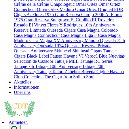
Crème de la Crème
Unapologetic
Omar Ortez
Omar Ortez
Connecticut
Omar Ortez Maduro
Omar Ortez Original
PDR
Cigars
A. Flores 1975 Gran Reserva Corojo 2006
A. Flores
1975 Gran Reserva Sungrown
El Criollito
El Trovador
Rosado
El Vinyet
Flores Y Rodriguez 10th Anniversary
Reserva Limitada
Quesada Cigars
Casa Magna Colorado
Casa Magna Connecticut
Casa Magna Liga F
Casa Magna
Maduro
Casa Magna XV Anniversary
Manolo Quesada 75th
Anniversary
Quesada 1974
Quesada Reserva Privada
Quesada Anniversary
Skinhead
Skinhead Cigars
Tatuaje
Cigars
Black Label
Fausto
Havana VI Verocú Blue
Nuevitas
Seleccion de Cazador
Tatuaje MEII
Tatuaje RC Series
Tatuaje 7th
Tatuaje 10th Anniversary
Tatuaje 20th
Anniversary
Tatuaje Tattoo
Zubehör
Boveda
Ciglue
Havana
Club Collection
The Cigar from Soil to Soul
Aktuelles
Informationen
Über uns
Anmelden