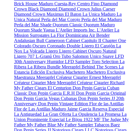
Brick House Maduro
Cuesta-Rey Centro Fino
Diamond
Crown Black Diamond
Diamond Crown Julius Caeser
Diamond Crown Maximus
El Baton
La Unica Maduro
La
Unica Natural
Perla del Mar Corojo
Perla del Mar Maduro
Perla del Mar Shade
Quorum Classic
Quorum Maduro
Quorum Shade
Yagua
L'Atelier Imports Inc.
L'Atelier
La
Mission
Surrogates
La Flor Dominicana
Air Bender
Andalusian Bull
Cameroon Cabinet
Capitulo II
Chapter One
Colorado Oscuro
Coronado
Double Ligero
El Carajón
La
Nox
La Volcada
Ligero
Ligero Cabinet Oscuro Natural
Ligero 707
L-Granú
Oro Tubo
Salomon Unico
Suave
LFD
30th Anniversary Humidor
LFD Sampler Toro Selection
La
Ribera
La Ribera Bundle
Meerapfel
Behind The Scenes
La
Estancia Edición Exclusiva
Machetero
Machetero Exclusiva
Maestranza
Meerapfel Créateur Cigarier Ernest
Meerapfel
Créateur Cigarier Meir
Meerapfel Créateur Cigarier Richard
My Father Cigars
El Centurion
Don Pepin Garcia Cuban
Classic
Don Pepin Garcia E.R.H
Don Pepin Garcia Original
Don Pepin Garcia Vegas Cubanas
Don Pepin Series JJ 20th
Anniversary
Don Pepin Vintage Edition
Flor de las Antillas
Flor de Las Antillas Maduro
Jaime Garcia Reserva Especial
La Antiguedad
La Gran Oferta
La Opulencia
La Promesa
La
Union Prominente Especial
Le Bijou 1922
MF The Judge
My
Father
My Father Blue
My Father Sampler
Tabacos Baez
Don Pepin Series JJ
Notorious Cigars LLC
Notorious Cigars