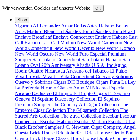
Wir verwenden Cookies auf unserer Website.
OK
Shop
Zigarren
AJ Fernandez
Amar
Bellas Artes Habano
Bellas
Artes Maduro
Blend 15
Días de Gloria
Días de Gloria Brazil
Enclave Broadleaf
Enclave Connecticut
Enclave Habano
Last
Call Habano
Last Call Maduro
New World Cameroon
New
World Connecticut
New World Decenio
New World Dorado
New World Oscuro
New World Puro Especial
Premium
Sampler
San Lotano Connecticut
San Lotano Habano
San
Lotano Oval
20th Anniversary
Altadis U.S.A. Inc
Aging
Room Quattro Nicaragua
Artesano del Tabacco
El Pulpo
Viva La Vida
Viva La Vida Connecticut
Cuervo y Sobrinos
Cuervo y Sobrinos Cigars
DH Boutique Cigars
Furia
La Ley
La Preferida
Nicarao Clásico Anno VI
Nicarao Especial
Nicarao Exclusivo
El Brujito
El Brujito Cigars
El Septimo
Geneva
El Septimo Discovery Collection
El Septimo
Premium Sampler
The Culinary Art Cigar Collection
The
Emperor Cigar Collection
The Gilgamesh Collection
The
Sacred Arts Collection
The Zaya Collection
Escobar
Escobar
Connecticut
Escobar Habano
Escobar Maduro
Escobar Ultra
Black
Escobar Sampler
J.C. Newman Cigar Company
Angel
Cuesta
Brick House Bricktoberfest
Brick House Ciento Por
Ciento
Brick House Classic
Brick House Double Connecticut