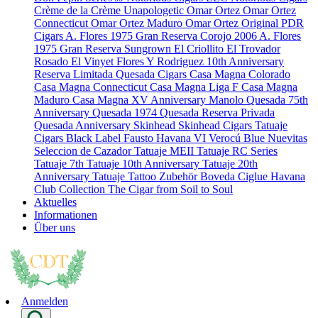
Crème de la Crème
Unapologetic
Omar Ortez
Omar Ortez
Connecticut
Omar Ortez Maduro
Omar Ortez Original
PDR
Cigars
A. Flores 1975 Gran Reserva Corojo 2006
A. Flores
1975 Gran Reserva Sungrown
El Criollito
El Trovador
Rosado
El Vinyet
Flores Y Rodriguez 10th Anniversary
Reserva Limitada
Quesada Cigars
Casa Magna Colorado
Casa Magna Connecticut
Casa Magna Liga F
Casa Magna
Maduro
Casa Magna XV Anniversary
Manolo Quesada 75th
Anniversary
Quesada 1974
Quesada Reserva Privada
Quesada Anniversary
Skinhead
Skinhead Cigars
Tatuaje
Cigars
Black Label
Fausto
Havana VI Verocú Blue
Nuevitas
Seleccion de Cazador
Tatuaje MEII
Tatuaje RC Series
Tatuaje 7th
Tatuaje 10th Anniversary
Tatuaje 20th
Anniversary
Tatuaje Tattoo
Zubehör
Boveda
Ciglue
Havana
Club Collection
The Cigar from Soil to Soul
Aktuelles
Informationen
Über uns
Anmelden