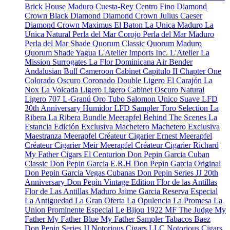
Brick House Maduro
Cuesta-Rey Centro Fino
Diamond
Crown Black Diamond
Diamond Crown Julius Caeser
Diamond Crown Maximus
El Baton
La Unica Maduro
La
Unica Natural
Perla del Mar Corojo
Perla del Mar Maduro
Perla del Mar Shade
Quorum Classic
Quorum Maduro
Quorum Shade
Yagua
L'Atelier Imports Inc.
L'Atelier
La
Mission
Surrogates
La Flor Dominicana
Air Bender
Andalusian Bull
Cameroon Cabinet
Capitulo II
Chapter One
Colorado Oscuro
Coronado
Double Ligero
El Carajón
La
Nox
La Volcada
Ligero
Ligero Cabinet Oscuro Natural
Ligero 707
L-Granú
Oro Tubo
Salomon Unico
Suave
LFD
30th Anniversary Humidor
LFD Sampler Toro Selection
La
Ribera
La Ribera Bundle
Meerapfel
Behind The Scenes
La
Estancia Edición Exclusiva
Machetero
Machetero Exclusiva
Maestranza
Meerapfel Créateur Cigarier Ernest
Meerapfel
Créateur Cigarier Meir
Meerapfel Créateur Cigarier Richard
My Father Cigars
El Centurion
Don Pepin Garcia Cuban
Classic
Don Pepin Garcia E.R.H
Don Pepin Garcia Original
Don Pepin Garcia Vegas Cubanas
Don Pepin Series JJ 20th
Anniversary
Don Pepin Vintage Edition
Flor de las Antillas
Flor de Las Antillas Maduro
Jaime Garcia Reserva Especial
La Antiguedad
La Gran Oferta
La Opulencia
La Promesa
La
Union Prominente Especial
Le Bijou 1922
MF The Judge
My
Father
My Father Blue
My Father Sampler
Tabacos Baez
Don Pepin Series JJ
Notorious Cigars LLC
Notorious Cigars