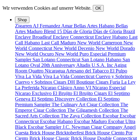
Wir verwenden Cookies auf unserer Website.
OK
Shop
Zigarren
AJ Fernandez
Amar
Bellas Artes Habano
Bellas
Artes Maduro
Blend 15
Días de Gloria
Días de Gloria Brazil
Enclave Broadleaf
Enclave Connecticut
Enclave Habano
Last
Call Habano
Last Call Maduro
New World Cameroon
New
World Connecticut
New World Decenio
New World Dorado
New World Oscuro
New World Puro Especial
Premium
Sampler
San Lotano Connecticut
San Lotano Habano
San
Lotano Oval
20th Anniversary
Altadis U.S.A. Inc
Aging
Room Quattro Nicaragua
Artesano del Tabacco
El Pulpo
Viva La Vida
Viva La Vida Connecticut
Cuervo y Sobrinos
Cuervo y Sobrinos Cigars
DH Boutique Cigars
Furia
La Ley
La Preferida
Nicarao Clásico Anno VI
Nicarao Especial
Nicarao Exclusivo
El Brujito
El Brujito Cigars
El Septimo
Geneva
El Septimo Discovery Collection
El Septimo
Premium Sampler
The Culinary Art Cigar Collection
The
Emperor Cigar Collection
The Gilgamesh Collection
The
Sacred Arts Collection
The Zaya Collection
Escobar
Escobar
Connecticut
Escobar Habano
Escobar Maduro
Escobar Ultra
Black
Escobar Sampler
J.C. Newman Cigar Company
Angel
Cuesta
Brick House Bricktoberfest
Brick House Ciento Por
Ciento
Brick House Classic
Brick House Double Connecticut