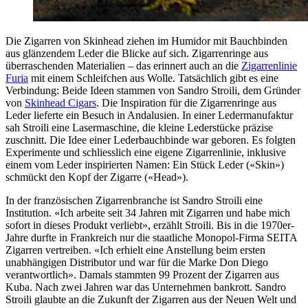
Die Zigarren von Skinhead ziehen im Humidor mit Bauchbinden
aus glänzendem Leder die Blicke auf sich. Zigarrenringe aus
überraschenden Materialien – das erinnert auch an die
Zigarrenlinie
Furia
mit einem Schleifchen aus Wolle. Tatsächlich gibt es eine
Verbindung: Beide Ideen stammen von Sandro Stroili, dem Gründer
von
Skinhead Cigars
. Die Inspiration für die Zigarrenringe aus
Leder lieferte ein Besuch in Andalusien. In einer Ledermanufaktur
sah Stroili eine Lasermaschine, die kleine Lederstücke präzise
zuschnitt. Die Idee einer Lederbauchbinde war geboren. Es folgten
Experimente und schliesslich eine eigene Zigarrenlinie, inklusive
einem vom Leder inspirierten Namen: Ein Stück Leder («Skin»)
schmückt den Kopf der Zigarre («Head»).
In der französischen Zigarrenbranche ist Sandro Stroili eine
Institution. «Ich arbeite seit 34 Jahren mit Zigarren und habe mich
sofort in dieses Produkt verliebt», erzählt Stroili. Bis in die 1970er-
Jahre durfte in Frankreich nur die staatliche Monopol-Firma SEITA
Zigarren vertreiben. «Ich erhielt eine Anstellung beim ersten
unabhängigen Distributor und war für die Marke Don Diego
verantwortlich». Damals stammten 99 Prozent der Zigarren aus
Kuba. Nach zwei Jahren war das Unternehmen bankrott. Sandro
Stroili glaubte an die Zukunft der Zigarren aus der Neuen Welt und