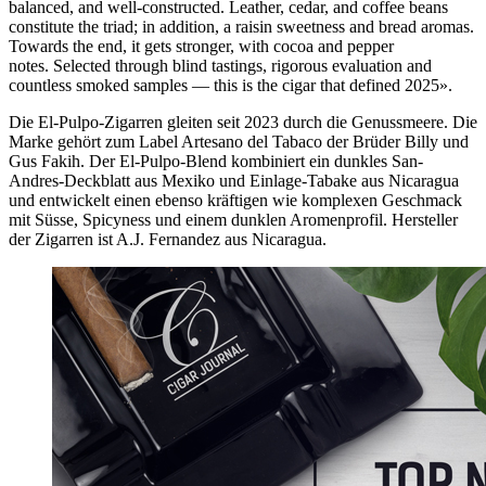
balanced, and well-constructed. Leather, cedar, and coffee beans
constitute the triad; in addition, a raisin sweetness and bread aromas.
Towards the end, it gets stronger, with cocoa and pepper
notes. Selected through blind tastings, rigorous evaluation and
countless smoked samples — this is the cigar that defined 2025».
Die El-Pulpo-Zigarren gleiten seit 2023 durch die Genussmeere. Die
Marke gehört zum Label Artesano del Tabaco der Brüder Billy und
Gus Fakih. Der El-Pulpo-Blend kombiniert ein dunkles San-
Andres-Deckblatt aus Mexiko und Einlage-Tabake aus Nicaragua
und entwickelt einen ebenso kräftigen wie komplexen Geschmack
mit Süsse, Spicyness und einem dunklen Aromenprofil. Hersteller
der Zigarren ist A.J. Fernandez aus Nicaragua.