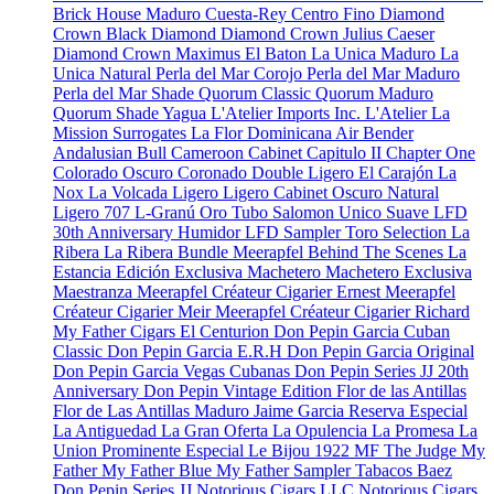
Brick House Maduro
Cuesta-Rey Centro Fino
Diamond
Crown Black Diamond
Diamond Crown Julius Caeser
Diamond Crown Maximus
El Baton
La Unica Maduro
La
Unica Natural
Perla del Mar Corojo
Perla del Mar Maduro
Perla del Mar Shade
Quorum Classic
Quorum Maduro
Quorum Shade
Yagua
L'Atelier Imports Inc.
L'Atelier
La
Mission
Surrogates
La Flor Dominicana
Air Bender
Andalusian Bull
Cameroon Cabinet
Capitulo II
Chapter One
Colorado Oscuro
Coronado
Double Ligero
El Carajón
La
Nox
La Volcada
Ligero
Ligero Cabinet Oscuro Natural
Ligero 707
L-Granú
Oro Tubo
Salomon Unico
Suave
LFD
30th Anniversary Humidor
LFD Sampler Toro Selection
La
Ribera
La Ribera Bundle
Meerapfel
Behind The Scenes
La
Estancia Edición Exclusiva
Machetero
Machetero Exclusiva
Maestranza
Meerapfel Créateur Cigarier Ernest
Meerapfel
Créateur Cigarier Meir
Meerapfel Créateur Cigarier Richard
My Father Cigars
El Centurion
Don Pepin Garcia Cuban
Classic
Don Pepin Garcia E.R.H
Don Pepin Garcia Original
Don Pepin Garcia Vegas Cubanas
Don Pepin Series JJ 20th
Anniversary
Don Pepin Vintage Edition
Flor de las Antillas
Flor de Las Antillas Maduro
Jaime Garcia Reserva Especial
La Antiguedad
La Gran Oferta
La Opulencia
La Promesa
La
Union Prominente Especial
Le Bijou 1922
MF The Judge
My
Father
My Father Blue
My Father Sampler
Tabacos Baez
Don Pepin Series JJ
Notorious Cigars LLC
Notorious Cigars