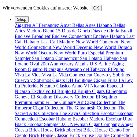
Wir verwenden Cookies auf unserer Website.
OK
Shop
Zigarren
AJ Fernandez
Amar
Bellas Artes Habano
Bellas
Artes Maduro
Blend 15
Días de Gloria
Días de Gloria Brazil
Enclave Broadleaf
Enclave Connecticut
Enclave Habano
Last
Call Habano
Last Call Maduro
New World Cameroon
New
World Connecticut
New World Decenio
New World Dorado
New World Oscuro
New World Puro Especial
Premium
Sampler
San Lotano Connecticut
San Lotano Habano
San
Lotano Oval
20th Anniversary
Altadis U.S.A. Inc
Aging
Room Quattro Nicaragua
Artesano del Tabacco
El Pulpo
Viva La Vida
Viva La Vida Connecticut
Cuervo y Sobrinos
Cuervo y Sobrinos Cigars
DH Boutique Cigars
Furia
La Ley
La Preferida
Nicarao Clásico Anno VI
Nicarao Especial
Nicarao Exclusivo
El Brujito
El Brujito Cigars
El Septimo
Geneva
El Septimo Discovery Collection
El Septimo
Premium Sampler
The Culinary Art Cigar Collection
The
Emperor Cigar Collection
The Gilgamesh Collection
The
Sacred Arts Collection
The Zaya Collection
Escobar
Escobar
Connecticut
Escobar Habano
Escobar Maduro
Escobar Ultra
Black
Escobar Sampler
J.C. Newman Cigar Company
Angel
Cuesta
Brick House Bricktoberfest
Brick House Ciento Por
Ciento
Brick House Classic
Brick House Double Connecticut