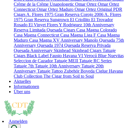
Crème de la Crème
Unapologetic
Omar Ortez
Omar Ortez
Connecticut
Omar Ortez Maduro
Omar Ortez Original
PDR
Cigars
A. Flores 1975 Gran Reserva Corojo 2006
A. Flores
1975 Gran Reserva Sungrown
El Criollito
El Trovador
Rosado
El Vinyet
Flores Y Rodriguez 10th Anniversary
Reserva Limitada
Quesada Cigars
Casa Magna Colorado
Casa Magna Connecticut
Casa Magna Liga F
Casa Magna
Maduro
Casa Magna XV Anniversary
Manolo Quesada 75th
Anniversary
Quesada 1974
Quesada Reserva Privada
Quesada Anniversary
Skinhead
Skinhead Cigars
Tatuaje
Cigars
Black Label
Fausto
Havana VI Verocú Blue
Nuevitas
Seleccion de Cazador
Tatuaje MEII
Tatuaje RC Series
Tatuaje 7th
Tatuaje 10th Anniversary
Tatuaje 20th
Anniversary
Tatuaje Tattoo
Zubehör
Boveda
Ciglue
Havana
Club Collection
The Cigar from Soil to Soul
Aktuelles
Informationen
Über uns
Anmelden