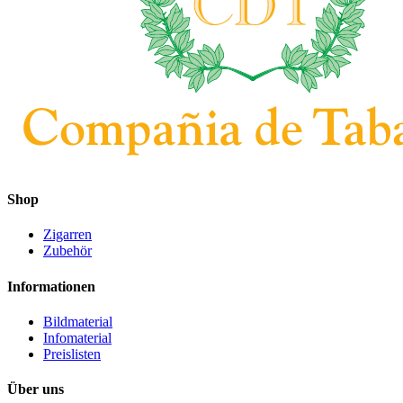
Shop
Zigarren
Zubehör
Informationen
Bildmaterial
Infomaterial
Preislisten
Über uns